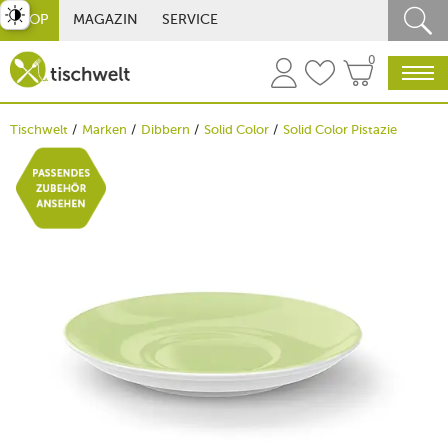
st umschalten
SHOP
MAGAZIN
SERVICE
0
Tischwelt
Marken
Dibbern
Solid Color
Solid Color Pistazie