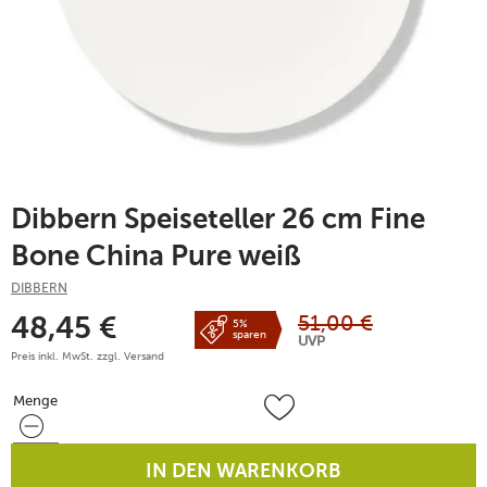
Dibbern Speiseteller 26 cm Fine
Bone China Pure weiß
DIBBERN
51,00
€
48,45
€
5%
sparen
UVP
Preis inkl. MwSt. zzgl.
Versand
Menge
Menge
IN DEN WARENKORB