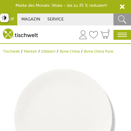
Marke des Monats: Iittala – bis zu 35 % reduziert!
st umschalten
SHOP
MAGAZIN
SERVICE
0
Tischwelt
Marken
Dibbern
Bone China
Bone China Pure