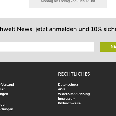
Montag bis Freitag von 8 bis 17 Uhr
chwelt News: jetzt anmelden und 10% sich
NE
RECHTLICHES
& Versand
Datenschutz
ten
AGB
ungen
Widerrufsbelehrung
Impressum
Bildnachweise
agen
rtungen