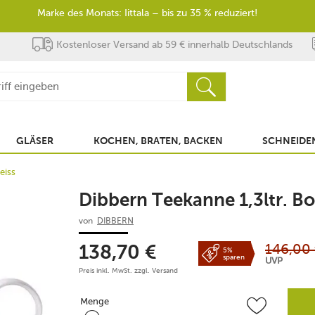
Marke des Monats: Iittala – bis zu 35 % reduziert!
Kostenloser Versand ab 59 € innerhalb Deutschlands
GLÄSER
KOCHEN, BRATEN, BACKEN
SCHNEIDEN
eiss
Dibbern Teekanne 1,3ltr. B
von
DIBBERN
146,00
138,70
€
5%
sparen
UVP
Preis inkl. MwSt. zzgl.
Versand
Menge
Menge