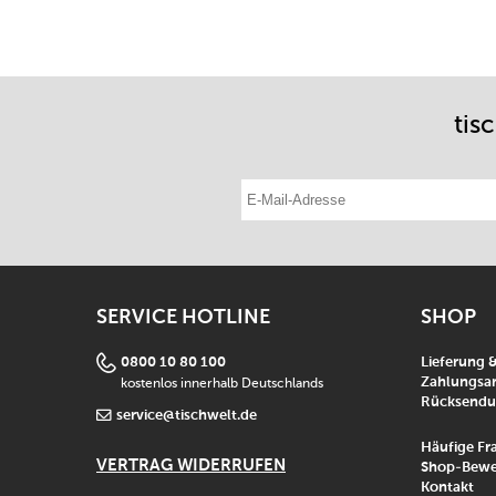
tis
E-Mail-Adresse eintragen
SERVICE HOTLINE
SHOP
0800 10 80 100
Lieferung 
kostenlos innerhalb Deutschlands
Zahlungsar
Rücksend
service@tischwelt.de
Häufige Fr
VERTRAG WIDERRUFEN
Shop-Bewe
Kontakt