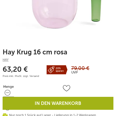
Hay Krug 16 cm rosa
HAY
79,00
€
63,20
€
20%
sparen
UVP
Preis inkl. MwSt. zzgl.
Versand
Menge
Menge
IN DEN WARENKORB
Nur noch 1 Stück auf Lager - Lieferung in 1-2 Werktagen