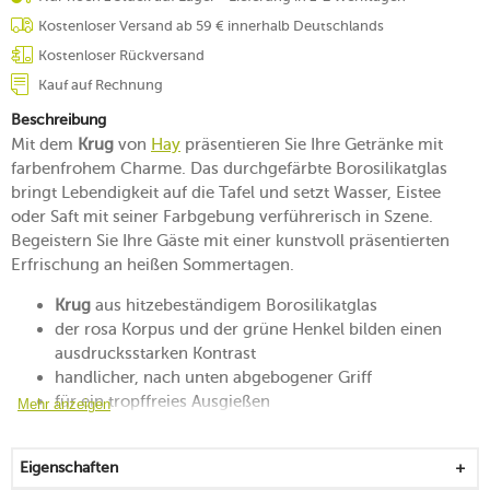
Kostenloser Versand ab 59 € innerhalb Deutschlands
Kostenloser Rückversand
Kauf auf Rechnung
Beschreibung
Mit dem
Krug
von
Hay
präsentieren Sie Ihre Getränke mit
farbenfrohem Charme. Das durchgefärbte Borosilikatglas
bringt Lebendigkeit auf die Tafel und setzt Wasser, Eistee
oder Saft mit seiner Farbgebung verführerisch in Szene.
Begeistern Sie Ihre Gäste mit einer kunstvoll präsentierten
Erfrischung an heißen Sommertagen.
Krug
aus hitzebeständigem Borosilikatglas
der rosa Korpus und der grüne Henkel bilden einen
ausdrucksstarken Kontrast
handlicher, nach unten abgebogener Griff
für ein tropffreies Ausgießen
Mehr anzeigen
markante Formsprache
zum Präsentieren und Servieren von wohltuenden
Eigenschaften
Erfrischungen