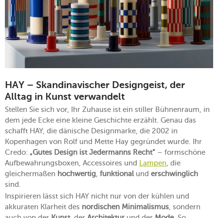
HAY – Skandinavischer Designgeist, der
Alltag in Kunst verwandelt
Stellen Sie sich vor, Ihr Zuhause ist ein stiller Bühnenraum, in
dem jede Ecke eine kleine Geschichte erzählt. Genau das
schafft HAY, die dänische Designmarke, die 2002 in
Kopenhagen von Rolf und Mette Hay gegründet wurde. Ihr
Credo:
„Gutes Design ist Jedermanns Recht“
– formschöne
Aufbewahrungsboxen, Accessoires und
Lampen
, die
gleichermaßen
hochwertig
,
funktional
und
erschwinglich
sind.
Inspirieren lässt sich HAY nicht nur von der kühlen und
akkuraten Klarheit des
nordischen Minimalismus
, sondern
auch von der
Kunst
, der
Architektur
und der
Mode
. So