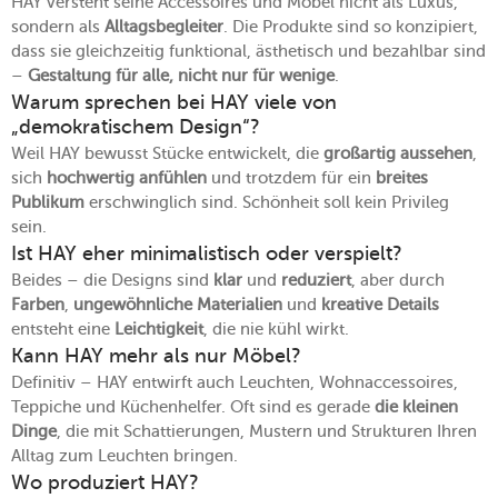
HAY versteht seine Accessoires und Möbel nicht als Luxus,
sondern als
Alltagsbegleiter
. Die Produkte sind so konzipiert,
dass sie gleichzeitig funktional, ästhetisch und bezahlbar sind
–
Gestaltung für alle, nicht nur für wenige
.
Warum sprechen bei HAY viele von
„demokratischem Design“?
Weil HAY bewusst Stücke entwickelt, die
großartig aussehen
,
sich
hochwertig anfühlen
und trotzdem für ein
breites
Publikum
erschwinglich sind. Schönheit soll kein Privileg
sein.
Ist HAY eher minimalistisch oder verspielt?
Beides – die Designs sind
klar
und
reduziert
, aber durch
Farben
,
ungewöhnliche Materialien
und
kreative Details
entsteht eine
Leichtigkeit
, die nie kühl wirkt.
Kann HAY mehr als nur Möbel?
Definitiv – HAY entwirft auch Leuchten, Wohnaccessoires,
Teppiche und Küchenhelfer. Oft sind es gerade
die kleinen
Dinge
, die mit Schattierungen, Mustern und Strukturen Ihren
Alltag zum Leuchten bringen.
Wo produziert HAY?