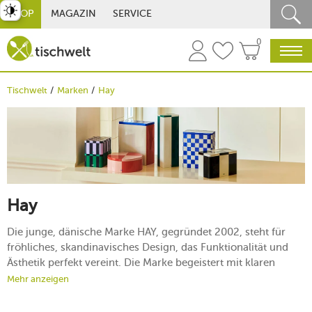
st umschalten
SHOP
MAGAZIN
SERVICE
0
Tischwelt
Marken
Hay
Hay
Die junge, dänische Marke HAY, gegründet 2002, steht für
fröhliches, skandinavisches Design, das Funktionalität und
Ästhetik perfekt vereint. Die Marke begeistert mit klaren
Linien und interpretiert den unverwechselbaren Mid-
Mehr anzeigen
Century-Flair auf sympathische Weise. Überzeugen Sie sich
von hochwertigen Materialien und innovativen Konzepten,