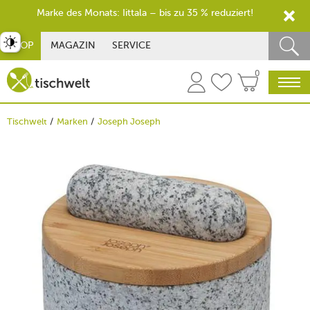
Marke des Monats: Iittala – bis zu 35 % reduziert!
st umschalten
SHOP
MAGAZIN
SERVICE
0
Tischwelt
Marken
Joseph Joseph