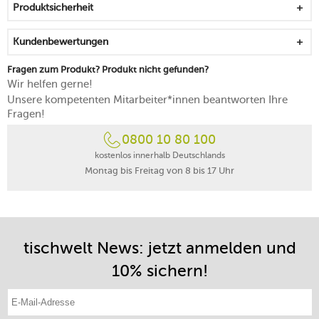
Produktsicherheit
optimales Eigengewicht für eine angenehme
Anwendung
Kundenbewertungen
mit einem feuchten Tuch ausreiben, nicht
spülmaschinengeeignet
Fragen zum Produkt? Produkt nicht gefunden?
Wir helfen gerne!
Unsere kompetenten Mitarbeiter*innen beantworten Ihre
Fragen!
0800 10 80 100
kostenlos innerhalb Deutschlands
Montag bis Freitag von 8 bis 17 Uhr
tischwelt News: jetzt anmelden und
10% sichern!
E-Mail-Adresse eintragen