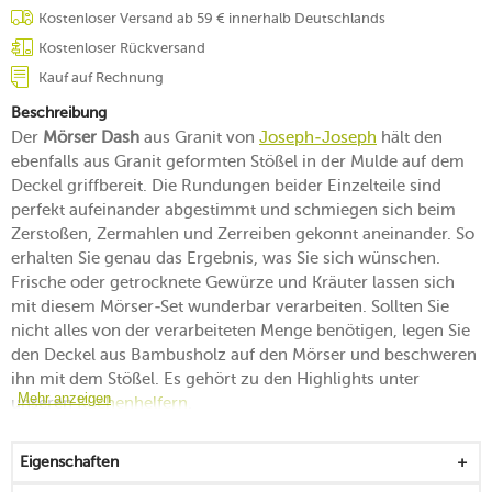
Kostenloser Versand ab 59 € innerhalb Deutschlands
Kostenloser Rückversand
Kauf auf Rechnung
Beschreibung
Der
Mörser Dash
aus Granit von
Joseph-Joseph
hält den
ebenfalls aus Granit geformten Stößel in der Mulde auf dem
Deckel griffbereit. Die Rundungen beider Einzelteile sind
perfekt aufeinander abgestimmt und schmiegen sich beim
Zerstoßen, Zermahlen und Zerreiben gekonnt aneinander. So
erhalten Sie genau das Ergebnis, was Sie sich wünschen.
Frische oder getrocknete Gewürze und Kräuter lassen sich
mit diesem Mörser-Set wunderbar verarbeiten. Sollten Sie
nicht alles von der verarbeiteten Menge benötigen, legen Sie
den Deckel aus Bambusholz auf den Mörser und beschweren
ihn mit dem Stößel. Es gehört zu den Highlights unter
Mehr anzeigen
unseren
Küchenhelfern
.
Mörser Dash
aus Granitstein und Bambusholz
Eigenschaften
mit Deckel zum Verschließen frisch verarbeiteter
Kräuter und Gewürze