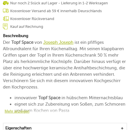
Nur noch 2 Stück auf Lager - Lieferung in 1-2 Werktagen
Kostenloser Versand ab 59 € innerhalb Deutschlands
Kostenloser Rückversand
Kauf auf Rechnung
Beschreibung
Der
Topf Space
von
Joseph Joseph
ist ein pfiffiges
Allroundtalent für Ihren Küchenalltag. Mit seinen klappbaren
Griffen spart der Topf in Ihrem Küchenschrank 50 % mehr
Platz als herkömmliche Kochtöpfe. Darüber hinaus verfügt er
über eine hochwertige keramische Antihaftbeschichtung, die
die Reinigung erleichtert und ein Anbrennen verhindert.
Verschönern Sie sich mit diesem innovativen Kochgeschirr
den Kochprozess.
innovativer
Topf Space
in hübschem Mitternachtsblau
eignet sich zur Zubereitung von Soßen, zum Schmoren
und zum Kochen von Pasta
Mehr anzeigen
Deckel und Topf mit klappbaren Griffen aus rostfreiem
Stahl versehen
Eigenschaften
für eine platzsparende Aufbewahrung und eine