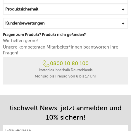
angenehme Ordnung im Küchenschrank
Produktsicherheit
strapazierfähige Keramikbeschichtung mit
antihaftendem Effekt
Kundenbewertungen
Korpus aus robustem Aluminium, das die gleichmäßige
Hitzeverteilung fördert
Fragen zum Produkt? Produkt nicht gefunden?
punktuelle Heißzonen werden bei der Nutzung
Wir helfen gerne!
verhindert
Unsere kompetenten Mitarbeiter*innen beantworten Ihre
transparenter Deckel aus gehärtetem Glas für ein
Fragen!
praktisches Sichtkochen
0800 10 80 100
auf eine lange Nutzungsdauer ausgelegt
gia – global innovations award winner 2024
kostenlos innerhalb Deutschlands
Montag bis Freitag von 8 bis 17 Uhr
Topf backofenfest bis 232 °C, Gas Stufe 8
Deckel backofenfest bis 200 °C, Gas Stufe 6
für alle Herdarten geeignet
Handwäsche empfohlen
20 Jahre Herstellergarantie auf den SwingLock™
tischwelt News: jetzt anmelden und
Mechanismus des Klappgriffs
10% sichern!
E-Mail-Adresse eintragen