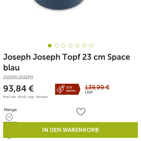
Joseph Joseph Topf 23 cm Space
blau
JOSEPH JOSEPH
139,99
€
93,84
€
32%
sparen
UVP
Preis inkl. MwSt. zzgl.
Versand
Menge
Menge
IN DEN WARENKORB