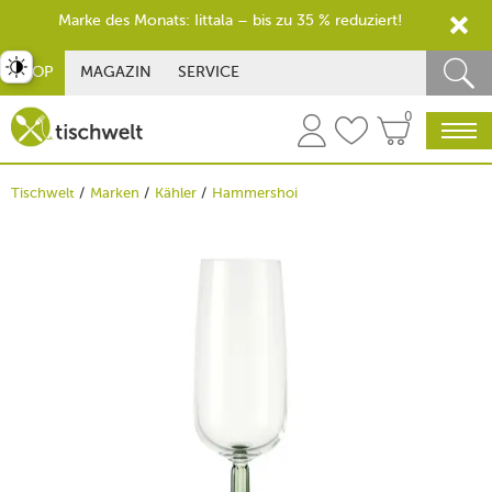
Marke des Monats: Iittala – bis zu 35 % reduziert!
st umschalten
SHOP
MAGAZIN
SERVICE
0
Tischwelt
Marken
Kähler
Hammershoi