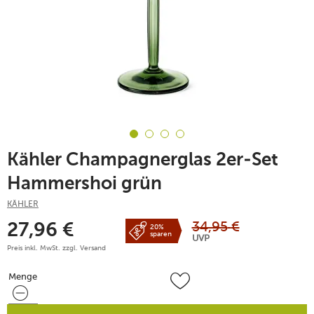
Kähler Champagnerglas 2er-Set
Hammershoi grün
KÄHLER
34,95
€
27,96
€
20%
sparen
UVP
Preis inkl. MwSt. zzgl.
Versand
Menge
Menge