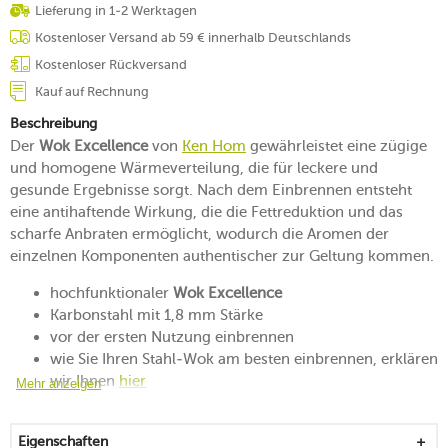
Lieferung in 1-2 Werktagen
Kostenloser Versand ab 59 € innerhalb Deutschlands
Kostenloser Rückversand
Kauf auf Rechnung
Beschreibung
Der
Wok Excellence
von
Ken Hom
gewährleistet eine zügige
und homogene Wärmeverteilung, die für leckere und
gesunde Ergebnisse sorgt. Nach dem Einbrennen entsteht
eine antihaftende Wirkung, die die Fettreduktion und das
scharfe Anbraten ermöglicht, wodurch die Aromen der
einzelnen Komponenten authentischer zur Geltung kommen.
hochfunktionaler
Wok Excellence
Karbonstahl mit 1,8 mm Stärke
vor der ersten Nutzung einbrennen
wie Sie Ihren Stahl-Wok am besten einbrennen, erklären
wir Ihnen
hier
Mehr anzeigen
ist mit seinem flachen Boden vor dem Kippen geschützt
professionell und qualitativ verarbeitet
Eigenschaften
für das schnelle Kochen bei hoher Temperatur ideal