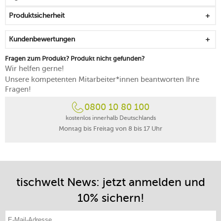
geeignet
Produktsicherheit
Wärme wird rasch und gleichmäßig verteilt
auch bei der Arbeit mit Metallwerkzeugen kratzfest
Kundenbewertungen
sicher befestigter Holzgriff mit praktischem Gegengriff
lässt sich an einer Öse platzsparend aufhängen
Fragen zum Produkt? Produkt nicht gefunden?
für alle Herdarten geeignet
Wir helfen gerne!
nur von Hand reinigen
Unsere kompetenten Mitarbeiter*innen beantworten Ihre
5 Jahre Herstellergarantie
Fragen!
0800 10 80 100
kostenlos innerhalb Deutschlands
Montag bis Freitag von 8 bis 17 Uhr
tischwelt News: jetzt anmelden und
10% sichern!
E-Mail-Adresse eintragen