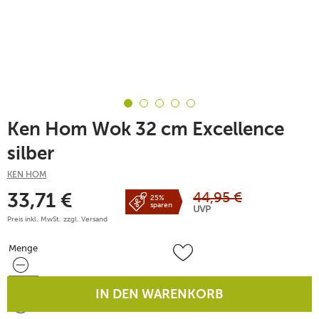
Ken Hom Wok 32 cm Excellence
silber
KEN HOM
44,95
€
33,71
€
25%
sparen
UVP
Preis inkl. MwSt. zzgl.
Versand
Menge
Menge
IN DEN WARENKORB