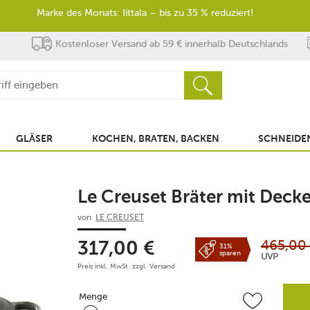
Marke des Monats: Iittala – bis zu 35 % reduziert!
Kostenloser Versand ab 59 € innerhalb Deutschlands
GLÄSER
KOCHEN, BRATEN, BACKEN
SCHNEIDEN
Le Creuset Bräter mit Deck
von
LE CREUSET
465,00
317,00
€
31%
sparen
UVP
Preis inkl. MwSt. zzgl.
Versand
Menge
Menge