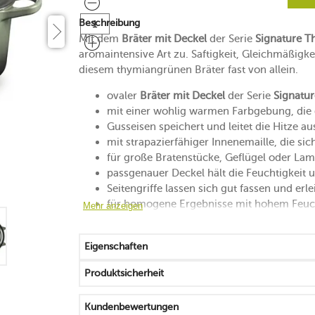
Beschreibung
Mit dem
Bräter mit Deckel
der Serie
Signature 
aromaintensive Art zu. Saftigkeit, Gleichmäßigk
diesem thymiangrünen Bräter fast von allein.
ovaler
Bräter mit Deckel
der Serie
Signatu
mit einer wohlig warmen Farbgebung, die 
Gusseisen speichert und leitet die Hitze a
mit strapazierfähiger Innenemaille, die sich
für große Bratenstücke, Geflügel oder L
passgenauer Deckel hält die Feuchtigkeit
Seitengriffe lassen sich gut fassen und erl
für homogene Ergebnisse mit hohem Feuch
Mehr anzeigen
bei einer Nutzung mit mittleren Temperatu
zum Umplatzieren immer anheben und nich
Eigenschaften
nicht für die Verwendung mit scheuernden 
für alle Herdarten geeignet
Produktsicherheit
mit Deckel hitzebeständig bis 260 °C
backofen- und gefrierfachgeeignet
Kundenbewertungen
zum Schutz der Patina wird die Handwäs