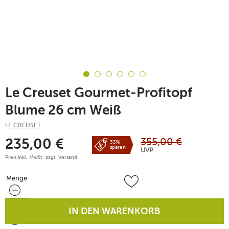
Le Creuset Gourmet-Profitopf
Blume 26 cm Weiß
LE CREUSET
355,00
€
235,00
€
33%
sparen
UVP
Preis inkl. MwSt. zzgl.
Versand
Menge
Menge
IN DEN WARENKORB