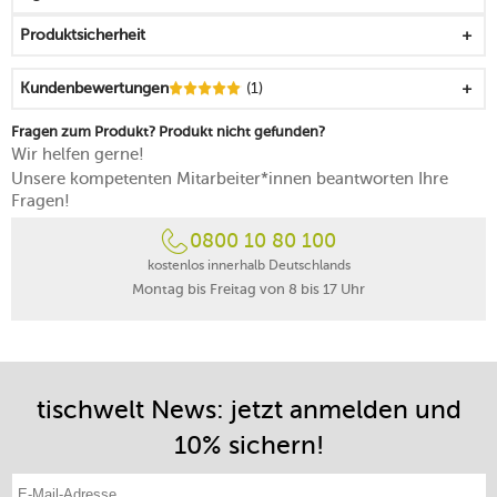
unter dem Deckel im Gericht bleiben
Produktsicherheit
hält Ihr Gericht auch auf der Tafel noch lange warm
kunstvolle Ausgestaltung gewährleistet ein dekoratives
Kundenbewertungen
(1)
Servieren
hitzebeständig bis 260 °C
Fragen zum Produkt? Produkt nicht gefunden?
niedrige bis mittlere Hitze schont das Material und
Wir helfen gerne!
verbessert die Ergebnisse
Unsere kompetenten Mitarbeiter*innen beantworten Ihre
für alle Herdarten geeignet
Fragen!
backofen- und gefrierschrankgeeignet
0800 10 80 100
Hinweis: um Beschädigungen zu vermeiden, beim
Umplatzieren anheben statt schieben
kostenlos innerhalb Deutschlands
Montag bis Freitag von 8 bis 17 Uhr
von Hand reinigen
lebenslange Herstellergarantie
Made in France
tischwelt News: jetzt anmelden und
10% sichern!
E-Mail-Adresse eintragen