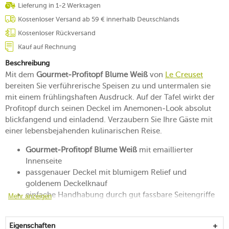
Lieferung in 1-2 Werktagen
Kostenloser Versand ab 59 € innerhalb Deutschlands
Kostenloser Rückversand
Kauf auf Rechnung
Beschreibung
Mit dem
Gourmet-Profitopf Blume Weiß
von
Le Creuset
bereiten Sie verführerische Speisen zu und untermalen sie
mit einem frühlingshaften Ausdruck. Auf der Tafel wirkt der
Profitopf durch seinen Deckel im Anemonen-Look absolut
blickfangend und einladend. Verzaubern Sie Ihre Gäste mit
einer lebensbejahenden kulinarischen Reise.
Gourmet-Profitopf Blume Weiß
mit emaillierter
Innenseite
passgenauer Deckel mit blumigem Relief und
goldenem Deckelknauf
einfache Handhabung durch gut fassbare Seitengriffe
Mehr anzeigen
wärmespeicherndes Gusseisen sorgt für eine
gleichmäßige Wärmeverteilung
Eigenschaften
saftige Ergebnisse durch zirkulierende Dämpfe, die