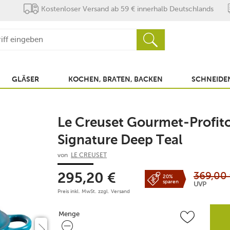
Kostenloser Versand ab 59 € innerhalb Deutschlands
GLÄSER
KOCHEN, BRATEN, BACKEN
SCHNEIDEN
Le Creuset Gourmet-Profit
Signature Deep Teal
von
LE CREUSET
369,00
295,20
€
20%
sparen
UVP
Preis inkl. MwSt. zzgl.
Versand
Menge
Menge