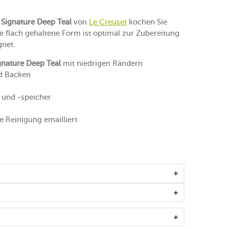
Signature Deep Teal
von
Le Creuset
kochen Sie
ie flach gehaltene Form ist optimal zur Zubereitung
gnet.
nature Deep Teal
mit niedrigen Rändern
nd Backen
 und -speicher
he Reinigung emailliert
fen
 für einen besseren Geschmack im Gericht
sseisen und verbessert das Ergebnis