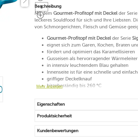
Beschreibung
Mit dem
Gourmet-Profitopf mit Deckel
der Serie
leckeres Souldfood für sich und Ihre Liebsten. D
von Schmorgerichten, Fleisch und Gemüse geei
Gourmet-Profitopf mit Deckel
der Serie
Sig
eignet sich zum Garen, Kochen, Braten u
fördert und optimiert das Karamellisieren
Gusseisen als hervorragender Wärmeleiter
in intensiv leuchtendem Blau gehalten
Innenseite ist für eine schnelle und einfac
griffiger Deckelknauf
hitzebeständig bis 260 °C
Mehr anzeigen
große Seitengriffe lassen sich einfach grei
Deckel schließt dicht und hält den Dampf
Eigenschaften
niedrige bis mittlere Hitze schützt das Gu
eignet sich für alle Herdarten
Produktsicherheit
backofen- und gefrierschrankgeeignet
spülmaschinengeeignet
Kundenbewertungen
30 Jahre Herstellergarantie