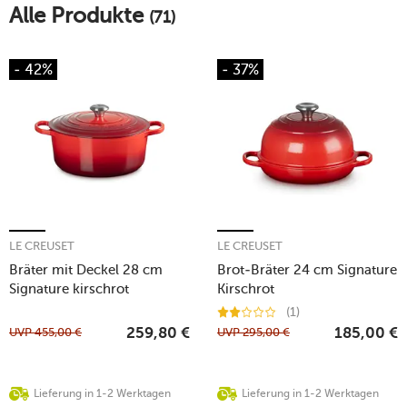
Alle Produkte
(71)
- 42%
- 37%
LE CREUSET
LE CREUSET
Bräter mit Deckel 28 cm
Brot-Bräter 24 cm Signature
Signature kirschrot
Kirschrot
(1)
UVP
455,00
€
UVP
295,00
€
259,80
€
185,00
€
Lieferung in 1-2 Werktagen
Lieferung in 1-2 Werktagen