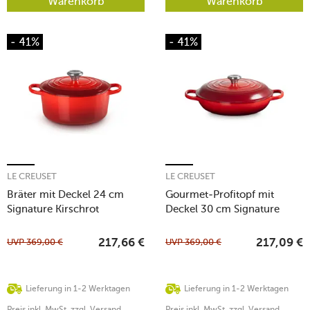
Warenkorb
Warenkorb
- 41%
- 41%
LE CREUSET
LE CREUSET
Bräter mit Deckel 24 cm
Gourmet-Profitopf mit
Signature Kirschrot
Deckel 30 cm Signature
Kirschrot
UVP
369,00
€
UVP
369,00
€
217,66
€
217,09
€
Lieferung in 1-2 Werktagen
Lieferung in 1-2 Werktagen
Preis inkl. MwSt. zzgl. Versand
Preis inkl. MwSt. zzgl. Versand