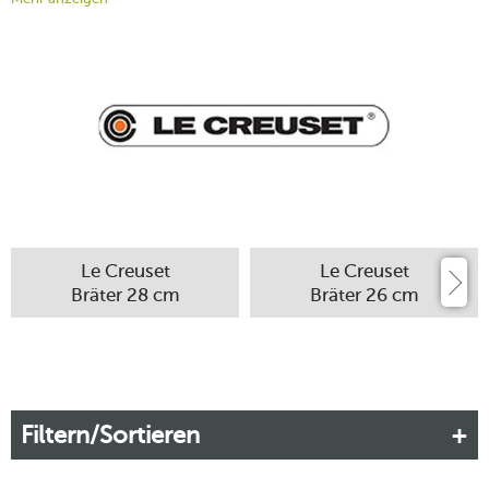
Fresnoy-le-Grand – gegründeten Unternehmens haben
überall auf der Welt Kultstatus inne. Eine Ursache ist nicht nur
im ikonischen Design des Kochgeschirrs zu suchen, sondern
auch in dessen herausragender Qualität. Ein Le-Creuset-
Bräter steht Ihnen tagtäglich in jeder Küchensituation
zuverlässig zur Seite – ein Leben lang.
Mehr erfahren!
Le Creuset
Le Creuset
Bräter 28 cm
Bräter 26 cm
Filtern/Sortieren