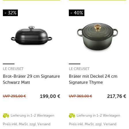
- 32%
- 40%
LE CREUSET
LE CREUSET
Brot-Bräter 29 cm Signature
Bräter mit Deckel 24 cm
Schwarz Matt
Signature Thyme
UVP
295,00
€
UVP
369,00
€
199,00
€
217,76
€
Lieferung in 1-2 Werktagen
Lieferung in 1-2 Werktagen
Preis inkl. MwSt. zzgl. Versand
Preis inkl. MwSt. zzgl. Versand