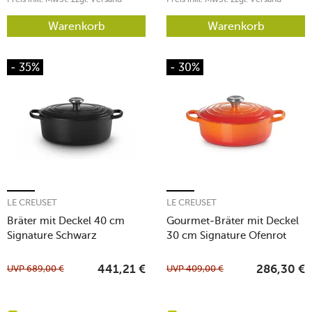
Warenkorb
Warenkorb
- 35%
- 30%
LE CREUSET
LE CREUSET
Bräter mit Deckel 40 cm
Gourmet-Bräter mit Deckel
Signature Schwarz
30 cm Signature Ofenrot
UVP
689,00
€
UVP
409,00
€
441,21
€
286,30
€