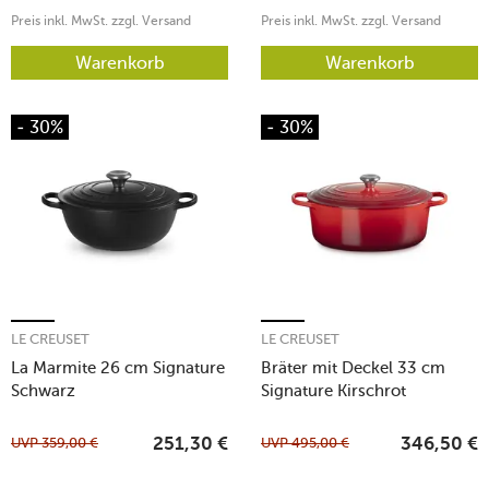
Preis inkl. MwSt. zzgl. Versand
Preis inkl. MwSt. zzgl. Versand
Warenkorb
Warenkorb
- 30%
- 30%
LE CREUSET
LE CREUSET
La Marmite 26 cm Signature
Bräter mit Deckel 33 cm
Schwarz
Signature Kirschrot
UVP
359,00
€
UVP
495,00
€
251,30
€
346,50
€