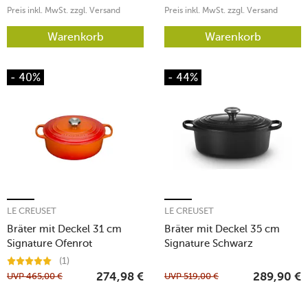
Preis inkl. MwSt. zzgl. Versand
Preis inkl. MwSt. zzgl. Versand
Warenkorb
Warenkorb
- 40%
- 44%
LE CREUSET
LE CREUSET
Bräter mit Deckel 31 cm
Bräter mit Deckel 35 cm
Signature Ofenrot
Signature Schwarz
(1)
UVP
465,00
€
UVP
519,00
€
274,98
€
289,90
€