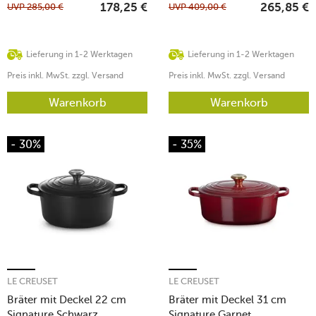
UVP
285,00
€
UVP
409,00
€
178,25
€
265,85
€
Lieferung in 1-2 Werktagen
Lieferung in 1-2 Werktagen
Preis inkl. MwSt. zzgl. Versand
Preis inkl. MwSt. zzgl. Versand
Warenkorb
Warenkorb
- 30%
- 35%
LE CREUSET
LE CREUSET
Bräter mit Deckel 22 cm
Bräter mit Deckel 31 cm
Signature Schwarz
Signature Garnet