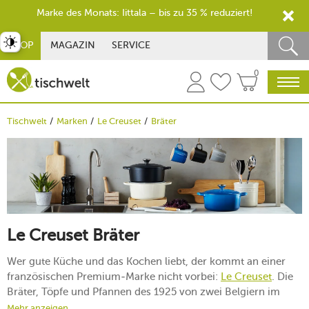
Marke des Monats: Iittala – bis zu 35 % reduziert!
st umschalten
SHOP
MAGAZIN
SERVICE
0
Tischwelt
Marken
Le Creuset
Bräter
Le Creuset Bräter
Wer gute Küche und das Kochen liebt, der kommt an einer
französischen Premium-Marke nicht vorbei:
Le Creuset
. Die
Bräter, Töpfe und Pfannen des 1925 von zwei Belgiern im
Herzen Westeuropas – in der französischen Gemeinde
Mehr anzeigen