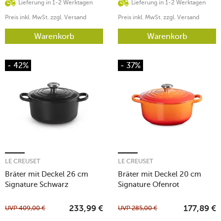
Lieferung in 1-2 Werktagen
Lieferung in 1-2 Werktagen
Preis inkl. MwSt. zzgl. Versand
Preis inkl. MwSt. zzgl. Versand
Warenkorb
Warenkorb
- 42%
- 37%
LE CREUSET
LE CREUSET
Bräter mit Deckel 26 cm
Bräter mit Deckel 20 cm
Signature Schwarz
Signature Ofenrot
UVP
409,00
€
UVP
285,00
€
233,99
€
177,89
€