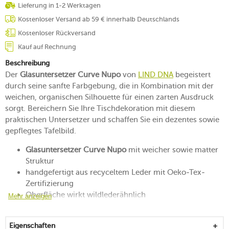
Lieferung in 1-2 Werktagen
Kostenloser Versand ab 59 € innerhalb Deutschlands
Kostenloser Rückversand
Kauf auf Rechnung
Beschreibung
Der
Glasuntersetzer Curve Nupo
von
LIND DNA
begeistert
durch seine sanfte Farbgebung, die in Kombination mit der
weichen, organischen Silhouette für einen zarten Ausdruck
sorgt. Bereichern Sie Ihre Tischdekoration mit diesem
praktischen Untersetzer und schaffen Sie ein dezentes sowie
gepflegtes Tafelbild.
Glasuntersetzer Curve Nupo
mit weicher sowie matter
Struktur
handgefertigt aus recyceltem Leder mit Oeko-Tex-
Zertifizierung
Oberfläche wirkt wildlederähnlich
Mehr anzeigen
begeistert durch seinen minimalistischen Charme
im Sinne des hohen Nordens konzipiert
Eigenschaften
für sanfte Arrangements geeignet