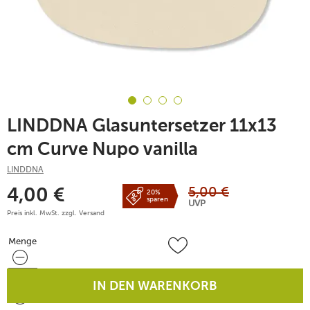
LINDDNA Glasuntersetzer 11x13
cm Curve Nupo vanilla
LINDDNA
5,00
€
4,00
€
20%
sparen
UVP
Preis inkl. MwSt. zzgl.
Versand
Menge
Menge
IN DEN WARENKORB