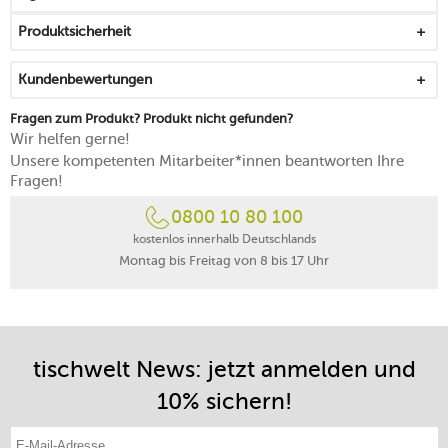
besteht aus 80 % Leder und 20 % natürlichem Gummi
Produktsicherheit
nur Getränke bis max. 60 °C auf dem Untersetzer
platzieren
Kundenbewertungen
Leder nimmt als offenporiges Material
Verschmutzungen leicht auf, daher nach der Nutzung
Fragen zum Produkt? Produkt nicht gefunden?
zügig abwischen
Wir helfen gerne!
Unsere kompetenten Mitarbeiter*innen beantworten Ihre
Fragen!
0800 10 80 100
kostenlos innerhalb Deutschlands
Montag bis Freitag von 8 bis 17 Uhr
tischwelt News: jetzt anmelden und
10% sichern!
E-Mail-Adresse eintragen