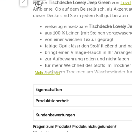
Mit der
Tischdecke Lovely Jeep Green
von
Lovel
Ambiente. Ob auf dem Beistelltisch, als Akzent a
dieser Decke sind Sie in jedem Fall gut beraten.
vielseitig einsetzbare
Tischdecke Lovely J
aus 100 % Leinen (mit Steinen vorgewasch
von einer weichen Textur geprägt
faltige Optik lässt den Stoff fließend und n
bringt einen Vintage-Hauch in Ihr Arrang
zur Aufbewahrung rollen und nicht falten
für mehr Weichheit des Stoffs im Trockner
nach dem Trocknen am Wäscheständer für 
Mehr anzeigen
waschbar bis 60 °C (schrumpft bei der er
Made in Europe
Eigenschaften
Produktsicherheit
Kundenbewertungen
Fragen zum Produkt? Produkt nicht gefunden?