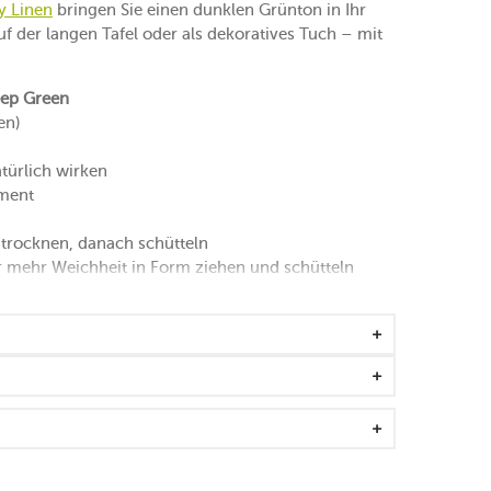
y Linen
bringen Sie einen dunklen Grünton in Ihr
uf der langen Tafel oder als dekoratives Tuch – mit
eep Green
en)
atürlich wirken
ement
 trocknen, danach schütteln
mehr Weichheit in Form ziehen und schütteln
sten Wäsche um 2-4 %)