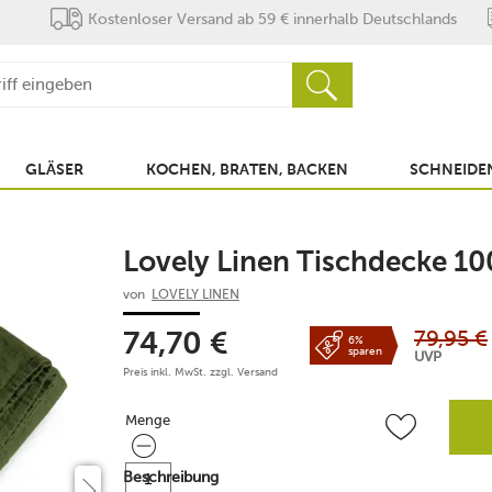
Kostenloser Versand ab 59 € innerhalb Deutschlands
GLÄSER
KOCHEN, BRATEN, BACKEN
SCHNEIDEN
Lovely Linen Tischdecke 1
von
LOVELY LINEN
79,95
€
74,70
€
6%
sparen
UVP
Preis inkl. MwSt. zzgl.
Versand
Menge
Menge
Beschreibung