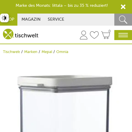
Marke des Monats: Iittala – bis zu 35 % reduziert!
st umschalten
SHOP
MAGAZIN
SERVICE
0
Tischwelt
Marken
Mepal
Omnia