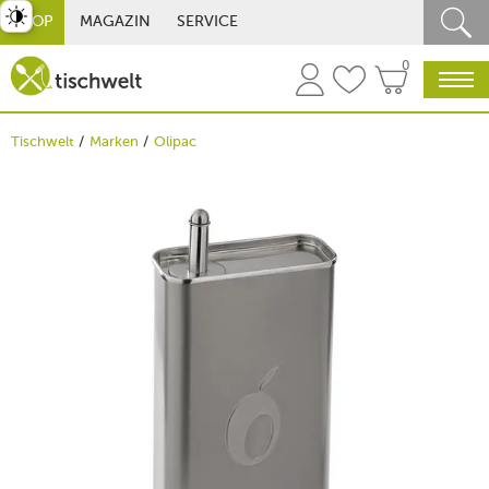
st umschalten
SHOP
MAGAZIN
SERVICE
0
Tischwelt
Marken
Olipac