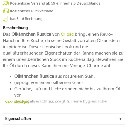
Kostenloser Versand ab 59 € innerhalb Deutschlands
Kostenloser Rückversand
Kauf auf Rechnung
Beschreibung
Das
Ölkännchen Rustica
von
Olipac
bringt einen Retro-
Hauch in Ihre Küche, da seine Gestalt von alten Ölkanistern
inspiriert ist. Dieser ikonische Look und die
qualitätserhaltenden Eigenschaften der Kanne machen sie zu
einem unentbehrlichen Stück im Küchenalltag. Bewahren Sie
Ihr Öl durch dieses Kännchen mit Vintage-Charme auf.
Ölkännchen Rustica
aus rostfreiem Stahl
geprägt von einem silbernen Glanz
Gerüche, Luft und Licht dringen nicht bis zu Ihrem Öl
vor
der Kugelverschluss sorgt für eine hygienische
Mehr anzeigen
Aufbewahrung
die Oxidation Ihres Öls wird reduziert, wodurch die
Eigenschaften
Qualität lange erhalten bleibt
macht sich auf der Tafel und in der Küche gut