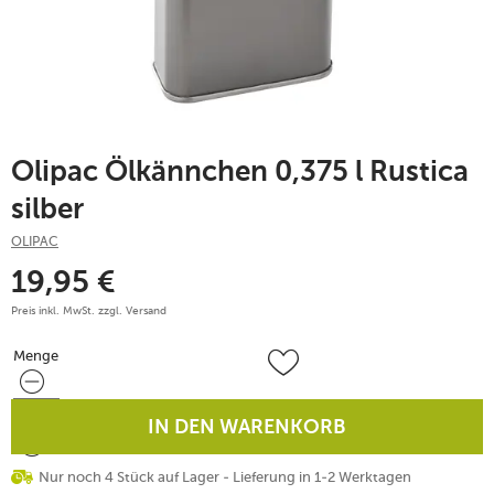
Olipac Ölkännchen 0,375 l Rustica
silber
OLIPAC
19,95
€
Preis inkl. MwSt. zzgl.
Versand
Menge
Menge
IN DEN WARENKORB
Nur noch 4 Stück auf Lager - Lieferung in 1-2 Werktagen