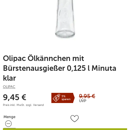
Olipac Ölkännchen mit
Bürstenausgießer 0,125 l Minuta
klar
OLIPAC
9,95
€
9,45
€
5%
sparen
UVP
Preis inkl. MwSt. zzgl.
Versand
Menge
Menge