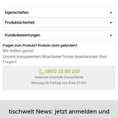
eine optimale Dosierung und das homogene Verteilen
der Verschluss schützt vor dem Oxidieren
Eigenschaften
für ein Würzen und Verfeinern direkt am Tisch und im
Gericht
Produktsicherheit
hält den Ölverbrauch sowie dessen Verschwendung
gering
Kundenbewertungen
spülmaschinenfest
Made in Italy
Fragen zum Produkt? Produkt nicht gefunden?
Wir helfen gerne!
Unsere kompetenten Mitarbeiter*innen beantworten Ihre
Fragen!
0800 10 80 100
kostenlos innerhalb Deutschlands
Montag bis Freitag von 8 bis 17 Uhr
tischwelt News: jetzt anmelden und