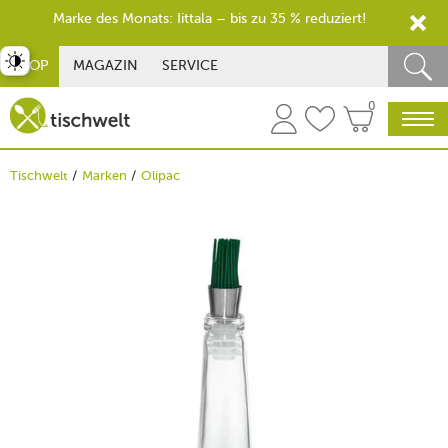
Marke des Monats: Iittala – bis zu 35 % reduziert!
st umschalten
SHOP
MAGAZIN
SERVICE
0
Tischwelt
Marken
Olipac