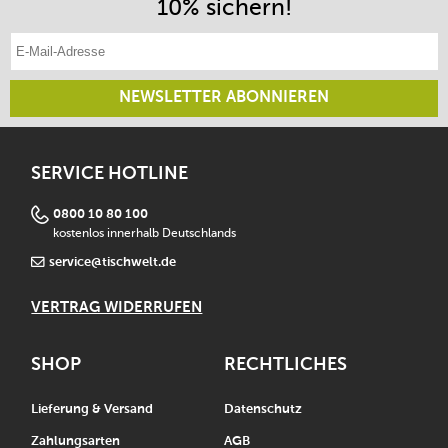
10% sichern!
E-Mail-Adresse eintragen
NEWSLETTER ABONNIEREN
SERVICE HOTLINE
0800 10 80 100
kostenlos innerhalb Deutschlands
service@tischwelt.de
VERTRAG WIDERRUFEN
SHOP
RECHTLICHES
Lieferung & Versand
Datenschutz
Zahlungsarten
AGB