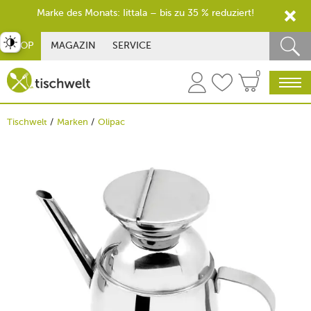
Marke des Monats: Iittala – bis zu 35 % reduziert!
st umschalten
SHOP
MAGAZIN
SERVICE
0
Tischwelt
Marken
Olipac