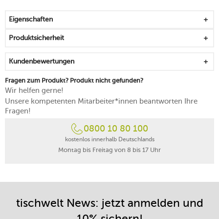
auf ein einfaches Nachfüllen und Reinigen ausgelegt
elegante, traditionelle Silhouette, die von italienischen
Eigenschaften
Teekannen inspiriert ist
hält das Öl dank dichtem Verschluss oxidationsfrei
Produktsicherheit
spülmaschinengeeignet
Made in Italy
Kundenbewertungen
Fragen zum Produkt? Produkt nicht gefunden?
Wir helfen gerne!
Unsere kompetenten Mitarbeiter*innen beantworten Ihre
Fragen!
0800 10 80 100
kostenlos innerhalb Deutschlands
Montag bis Freitag von 8 bis 17 Uhr
tischwelt News: jetzt anmelden und
10% sichern!