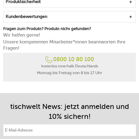
Produktsicherheit
empfindlichen Oberflächen und Beschichtungen
hitzebeständig bis 220 °C
Kundenbewertungen
spülmaschinengeeignet
Fragen zum Produkt? Produkt nicht gefunden?
Wir helfen gerne!
Unsere kompetenten Mitarbeiter*innen beantworten Ihre
Fragen!
0800 10 80 100
kostenlos innerhalb Deutschlands
Montag bis Freitag von 8 bis 17 Uhr
tischwelt News: jetzt anmelden und
10% sichern!
E-Mail-Adresse eintragen