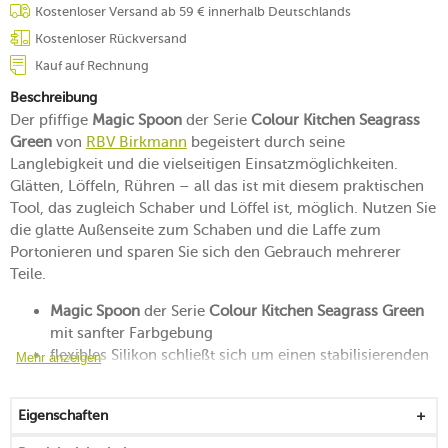
Kostenloser Versand ab 59 € innerhalb Deutschlands
Kostenloser Rückversand
Kauf auf Rechnung
Beschreibung
Der pfiffige
Magic Spoon
der Serie
Colour Kitchen Seagrass
Green
von
RBV Birkmann
begeistert durch seine
Langlebigkeit und die vielseitigen Einsatzmöglichkeiten.
Glätten, Löffeln, Rühren – all das ist mit diesem praktischen
Tool, das zugleich Schaber und Löffel ist, möglich. Nutzen Sie
die glatte Außenseite zum Schaben und die Laffe zum
Portonieren und sparen Sie sich den Gebrauch mehrerer
Teile.
Magic Spoon
der Serie
Colour Kitchen Seagrass Green
mit sanfter Farbgebung
flexibles Silikon schließt sich um einen stabilisierenden
Mehr anzeigen
Kern aus Metall
mit einer Öse zum Aufhängen
Eigenschaften
BPA- und PFAS-frei sowie lebensmittelecht
hinterlässt keine Spuren oder Schäden auf