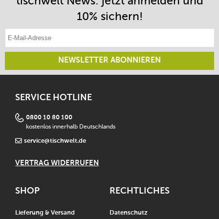
tischwelt News: jetzt anmelden und
10% sichern!
E-Mail-Adresse eintragen
NEWSLETTER ABONNIEREN
SERVICE HOTLINE
0800 10 80 100
kostenlos innerhalb Deutschlands
service@tischwelt.de
VERTRAG WIDERRUFEN
SHOP
RECHTLICHES
Lieferung & Versand
Datenschutz