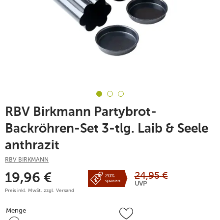
RBV Birkmann Partybrot-
Backröhren-Set 3-tlg. Laib & Seele
anthrazit
RBV BIRKMANN
24,95
€
19,96
€
20%
sparen
UVP
Preis inkl. MwSt. zzgl.
Versand
Menge
Menge