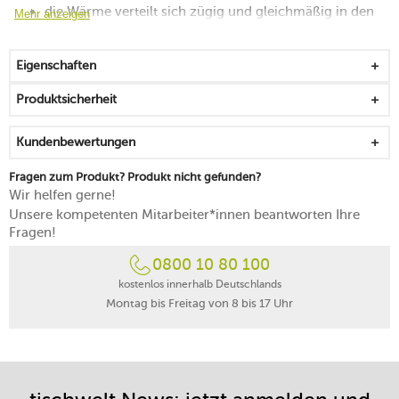
die Wärme verteilt sich zügig und gleichmäßig in den
Mehr anzeigen
Röhren
für ein leichtes Herauslösen mit einer
Eigenschaften
Antihaftbeschichtung versehen
die Röhren lassen sich unkompliziert befüllen
Produktsicherheit
für originelle Kreationen vom Weißbrot über süße
Varianten bis hin zum Vollkornbrot
Kundenbewertungen
hitzebeständig bis 230 °C
säurebeständig
Fragen zum Produkt? Produkt nicht gefunden?
spülmaschinengeeignet
Wir helfen gerne!
Unsere kompetenten Mitarbeiter*innen beantworten Ihre
Fragen!
0800 10 80 100
kostenlos innerhalb Deutschlands
Montag bis Freitag von 8 bis 17 Uhr