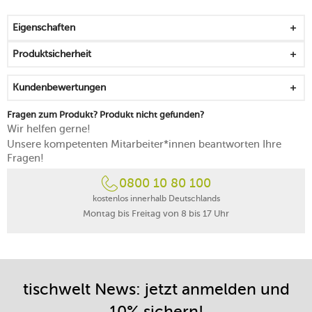
aus langlebigem Karbonstahl gefertigt
tolles Gebäck zum Mitbringen auf Feste und zum
Eigenschaften
Brunchen
backofengeeignet bis 230 °C
Produktsicherheit
von Hand reinigen
Kundenbewertungen
Fragen zum Produkt? Produkt nicht gefunden?
Wir helfen gerne!
Unsere kompetenten Mitarbeiter*innen beantworten Ihre
Fragen!
0800 10 80 100
kostenlos innerhalb Deutschlands
Montag bis Freitag von 8 bis 17 Uhr
tischwelt News: jetzt anmelden und
10% sichern!