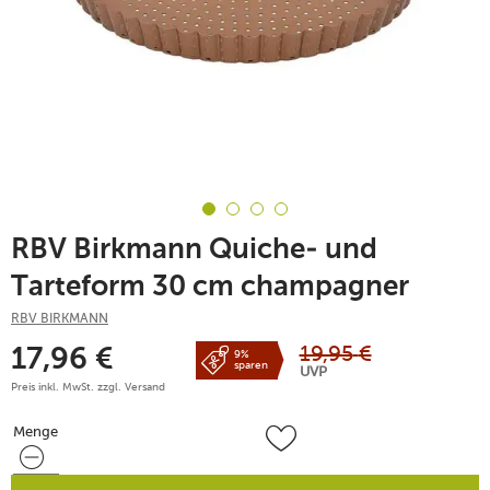
RBV Birkmann Quiche- und
Tarteform 30 cm champagner
RBV BIRKMANN
19,95
€
17,96
€
9%
sparen
UVP
Preis inkl. MwSt. zzgl.
Versand
Menge
Menge