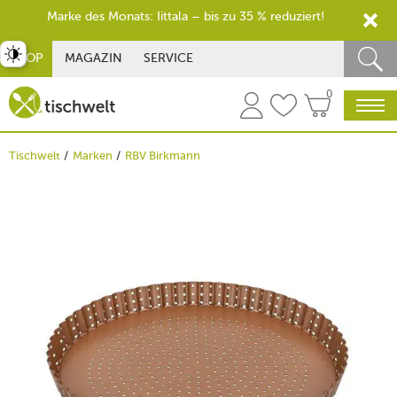
Marke des Monats: Iittala – bis zu 35 % reduziert!
st umschalten
SHOP
MAGAZIN
SERVICE
0
Tischwelt
Marken
RBV Birkmann