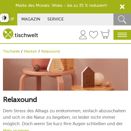
Marke des Monats: Iittala – bis zu 35 % reduziert!
st umschalten
SHOP
MAGAZIN
SERVICE
0
Tischwelt
Marken
Relaxound
Relaxound
Dem Stress des Alltags zu entkommen, einfach abzuschalten
und sich in die Natur zu begeben, ist leider nicht immer
möglich. Doch wenn Sie kurz Ihre Augen schließen und der
Relaxound Zwitscherbox™ lauschen, werden Sie für kurze
Mehr anzeigen