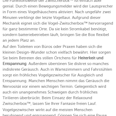
Die Funktionsweise der Zwitscherbox™ ist einfach aber
genial. Durch einen Bewegungsmelder wird der Lautsprecher
in Form eines Vogelhäuschens aktiviert. Nach ungefähr zwei
Minuten verklingt der letzte Vogellaut. Aufgrund dieser
Mechanik eignet sich die Vogel-Zwitscherbox™ hervorragend
für ganz bestimmte Orte. Da sie kein Stromkabel benötigt,
sondern batteriebetrieben läuft, bringen Sie die Box flexibel
an jedem Platz an.
Auf den Toiletten von Büros oder Praxen haben sich die
kleinen Design-Wunder schon vielfach bewährt. Hier sorgen
Sie beim Betreten des stillen Örtchens für
Heiterkeit und
Entspannung
. Außerdem übertönen Sie diskret so manches
indiskrete Geräusch. Auch in Wartezimmern und Fahrstühlen
sorgt ein fröhliches Vogelgezwitscher für Ausgleich und
Entspannung. Manchen Menschen nimmt das Geräusch die
Nervosität vor einem wichtigen Termin. Gelegentlich wird
auch ein unangenehmes Schweigen durch fröhliches
Tirilieren überbrückt. Beim Einsatz der Relaxound
Zwitscherbox™, lassen Sie Ihrer Fantasie freien Lauf.
Vogelgezwitscher wirkt auf die meisten Menschen
beruhigend und entspannend. Gönnen Sie sich eine Pause