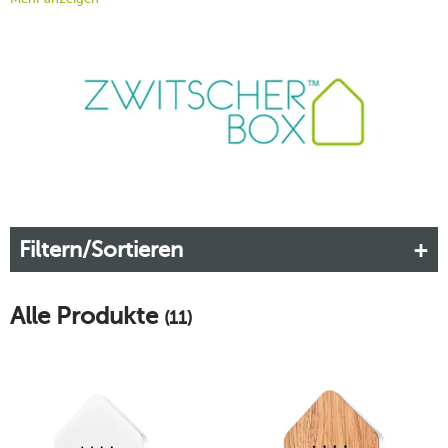
Zeit in ein Vogelparadies entführt. Dieses Gadget ist ideal für
die Entspannung im Büro, der Praxis oder im eigenen
Zuhause. Mit der Zwitscherbox™ haben Sie immer das Gefühl
in der Natur zu sein. Hören Sie es bereits zwitschern?
Mehr erfahren!
Filtern/Sortieren
Alle Produkte
(11)