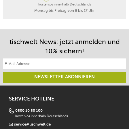
kostenlos innerhalb Deutschlands
Montag bis Freitag von 8 bis 17 Uhr
tischwelt News: jetzt anmelden und
10% sichern!
E-Mail-Adresse eintragen
NEWSLETTER ABONNIEREN
SERVICE HOTLINE
0800 10 80 100
kostenlos innerhalb Deutschlands
service@tischwelt.de