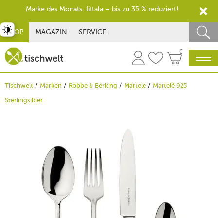
Marke des Monats: Iittala – bis zu 35 % reduziert!
st umschalten
SHOP
MAGAZIN
SERVICE
0
Tischwelt
Marken
Robbe & Berking
Martele
Martelé 925
Sterlingsilber