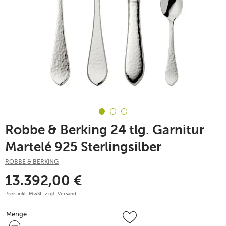
Robbe & Berking 24 tlg. Garnitur
Martelé 925 Sterlingsilber
ROBBE & BERKING
13.392,00
€
Preis inkl. MwSt. zzgl.
Versand
Menge
Menge