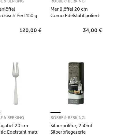
E & BERKING
ROBBE & BERKING
enlöffel
Menülöffel 20 cm
zösisch Perl 150 g
Como Edelstahl poliert
lbert
120,00
€
34,00
€
E & BERKING
ROBBE & BERKING
ügabel 20 cm
Silberpolitur, 250ml
ntic Edelstahl matt
Silberpflegeserie