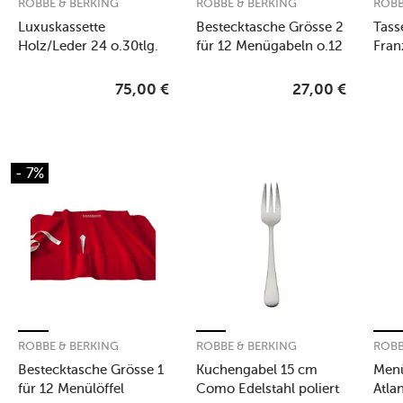
ROBBE & BERKING
ROBBE & BERKING
ROBB
Luxuskassette
Bestecktasche Grösse 2
Tass
Holz/Leder 24 o.30tlg.
für 12 Menügabeln o.12
Fran
41 X 34 X 7 cm
Menümesser
versi
75,00
€
27,00
€
- 7%
ROBBE & BERKING
ROBBE & BERKING
ROBB
Bestecktasche Grösse 1
Kuchengabel 15 cm
Men
für 12 Menülöffel
Como Edelstahl poliert
Atla