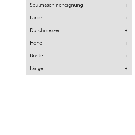
Spülmaschineneignung
Farbe
Durchmesser
Höhe
Breite
Länge