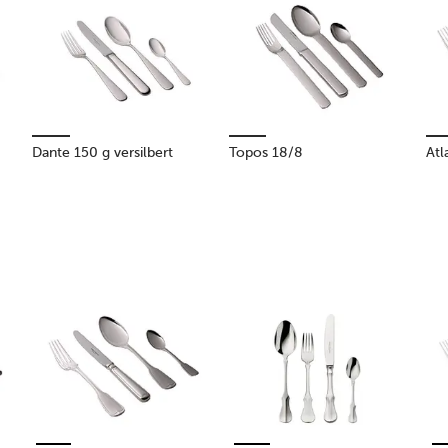
Dante 150 g versilbert
Topos 18/8
Atl