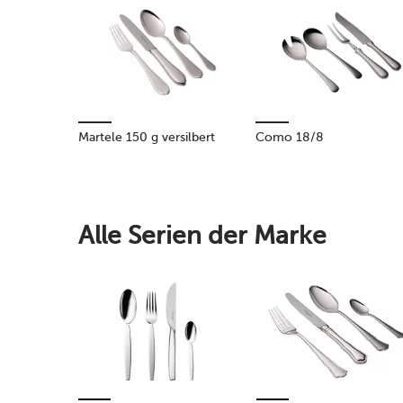
Martele 150 g versilbert
Como 18/8
Alle Serien der Marke