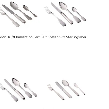
antic 18/8 brilliant polliert
Alt Spaten 925 Sterlingsilber