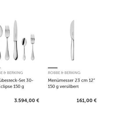
E & BERKING
ROBBE & BERKING
besteck-Set 30-
Menümesser 23 cm 12“
Eclipse 150 g
150 g versilbert
lbert
3.594,00
€
161,00
€