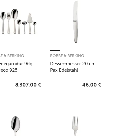
E & BERKING
ROBBE & BERKING
egegarnitur 9tlg.
Dessertmesser 20 cm
Deco 925
Pax Edelstahl
ingsilber
8.307,00
€
46,00
€