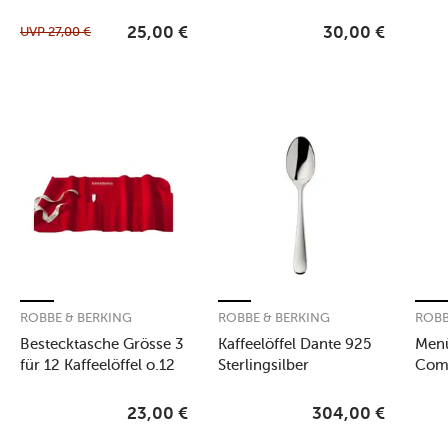
UVP
27,00
€
25,00
€
30,00
€
ROBBE & BERKING
ROBBE & BERKING
ROBB
Bestecktasche Grösse 3
Kaffeelöffel Dante 925
Men
für 12 Kaffeelöffel o.12
Sterlingsilber
Como
Kuchengabeln
23,00
€
304,00
€