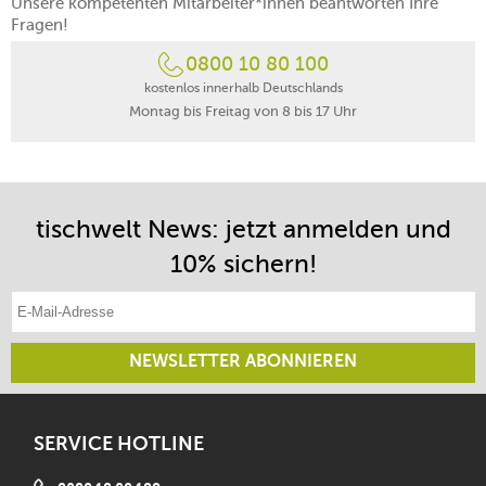
Unsere kompetenten Mitarbeiter*innen beantworten Ihre
Fragen!
0800 10 80 100
kostenlos innerhalb Deutschlands
Montag bis Freitag von 8 bis 17 Uhr
tischwelt News: jetzt anmelden und
10% sichern!
E-Mail-Adresse eintragen
NEWSLETTER ABONNIEREN
SERVICE HOTLINE