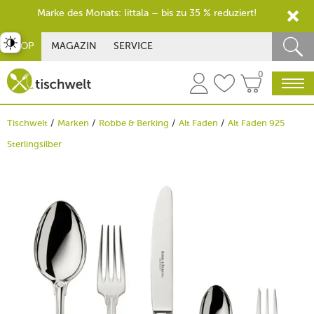
Marke des Monats: Iittala – bis zu 35 % reduziert!
st umschalten
SHOP
MAGAZIN
SERVICE
0
Tischwelt
Marken
Robbe & Berking
Alt Faden
Alt Faden 925
Sterlingsilber