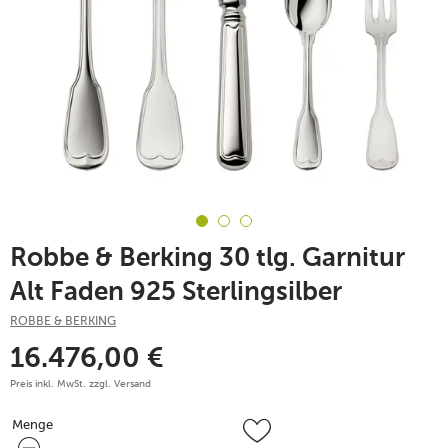
Robbe & Berking 30 tlg. Garnitur
Alt Faden 925 Sterlingsilber
ROBBE & BERKING
16.476,00
€
Preis inkl. MwSt. zzgl.
Versand
Menge
Menge