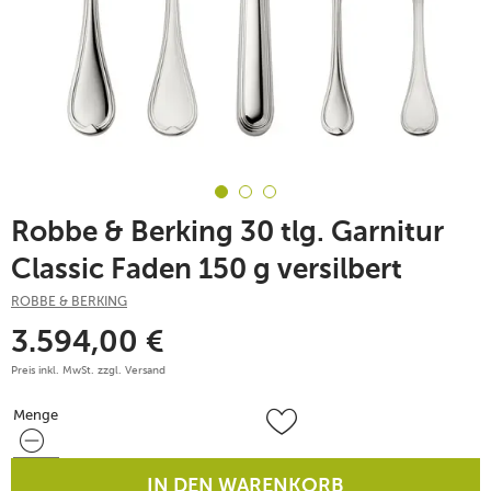
Robbe & Berking 30 tlg. Garnitur
Classic Faden 150 g versilbert
ROBBE & BERKING
3.594,00
€
Preis inkl. MwSt. zzgl.
Versand
Menge
Menge
IN DEN WARENKORB