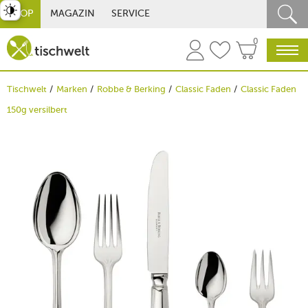
st umschalten
SHOP
MAGAZIN
SERVICE
0
Tischwelt
Marken
Robbe & Berking
Classic Faden
Classic Faden
150g versilbert