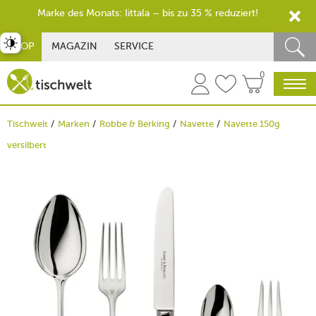
Marke des Monats: Iittala – bis zu 35 % reduziert!
st umschalten
SHOP
MAGAZIN
SERVICE
0
Tischwelt
Marken
Robbe & Berking
Navette
Navette 150g
versilbert