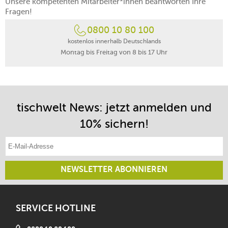
Unsere kompetenten Mitarbeiter*innen beantworten Ihre
Fragen!
0800 10 80 100
kostenlos innerhalb Deutschlands
Montag bis Freitag von 8 bis 17 Uhr
tischwelt News: jetzt anmelden und
10% sichern!
E-Mail-Adresse eintragen
NEWSLETTER ABONNIEREN
SERVICE HOTLINE