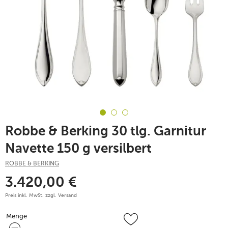
Robbe & Berking 30 tlg. Garnitur
Navette 150 g versilbert
ROBBE & BERKING
3.420,00
€
Preis inkl. MwSt. zzgl.
Versand
Menge
Menge