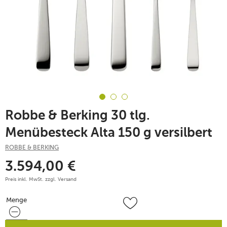
Robbe & Berking 30 tlg.
Menübesteck Alta 150 g versilbert
ROBBE & BERKING
3.594,00
€
Preis inkl. MwSt. zzgl.
Versand
Menge
Menge