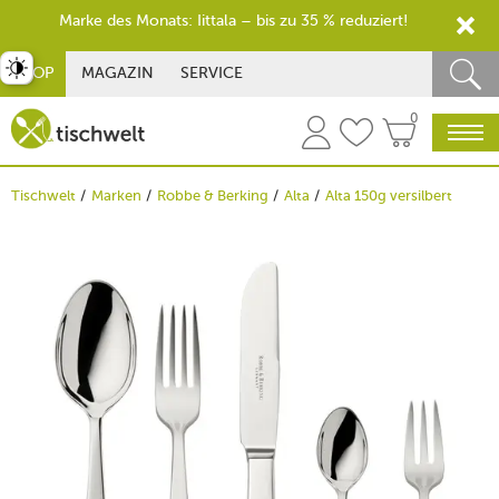
Marke des Monats: Iittala – bis zu 35 % reduziert!
st umschalten
SHOP
MAGAZIN
SERVICE
0
Tischwelt
Marken
Robbe & Berking
Alta
Alta 150g versilbert