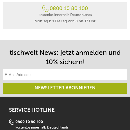
0800 10 80 100
kostenlos innerhalb Deutschlands
Montag bis Freitag von 8 bis 17 Uhr
tischwelt News: jetzt anmelden und
10% sichern!
E-Mail-Adresse eintragen
NEWSLETTER ABONNIEREN
SERVICE HOTLINE
0800 10 80 100
kostenlos innerhalb Deutschlands