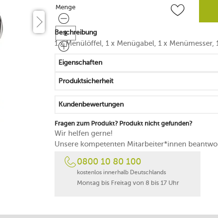
Menge
Menge
Beschreibung
1 x Menülöffel, 1 x Menügabel, 1 x Menümesser, 1
Eigenschaften
Produktsicherheit
Kundenbewertungen
Fragen zum Produkt? Produkt nicht gefunden?
Wir helfen gerne!
Unsere kompetenten Mitarbeiter*innen beantwor
0800 10 80 100
kostenlos innerhalb Deutschlands
Montag bis Freitag von 8 bis 17 Uhr