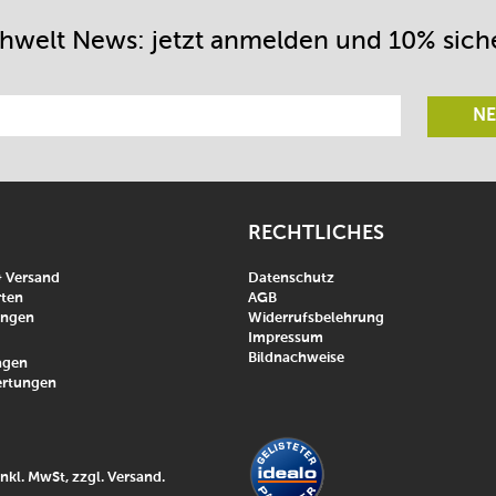
chwelt News: jetzt anmelden und 10% sich
NE
RECHTLICHES
& Versand
Datenschutz
ten
AGB
ungen
Widerrufsbelehrung
Impressum
Bildnachweise
agen
rtungen
inkl. MwSt, zzgl.
Versand
.