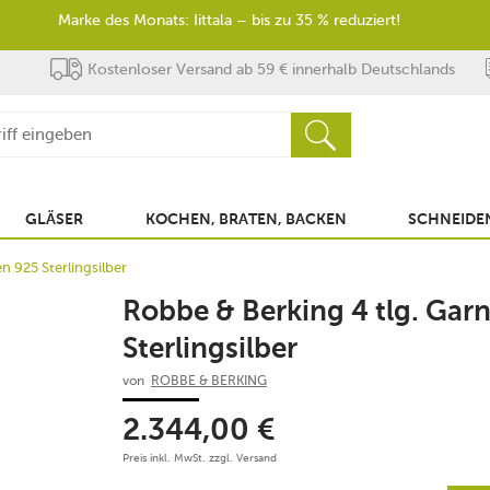
Marke des Monats: Iittala – bis zu 35 % reduziert!
Kostenloser Versand ab 59 € innerhalb Deutschlands
GLÄSER
KOCHEN, BRATEN, BACKEN
SCHNEIDEN
en 925 Sterlingsilber
Robbe & Berking 4 tlg. Garn
Sterlingsilber
von
ROBBE & BERKING
2.344,00
€
Preis inkl. MwSt. zzgl.
Versand