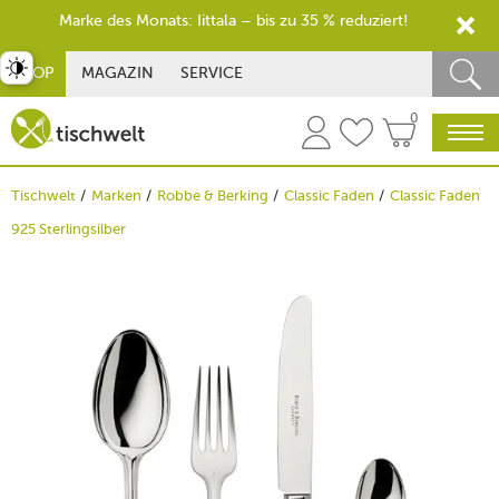
Marke des Monats: Iittala – bis zu 35 % reduziert!
st umschalten
SHOP
MAGAZIN
SERVICE
0
Tischwelt
Marken
Robbe & Berking
Classic Faden
Classic Faden
925 Sterlingsilber