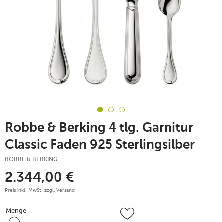
Robbe & Berking 4 tlg. Garnitur
Classic Faden 925 Sterlingsilber
ROBBE & BERKING
2.344,00
€
Preis inkl. MwSt. zzgl.
Versand
Menge
Menge