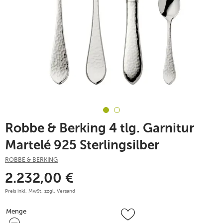
Robbe & Berking 4 tlg. Garnitur
Martelé 925 Sterlingsilber
ROBBE & BERKING
2.232,00
€
Preis inkl. MwSt. zzgl.
Versand
Menge
Menge