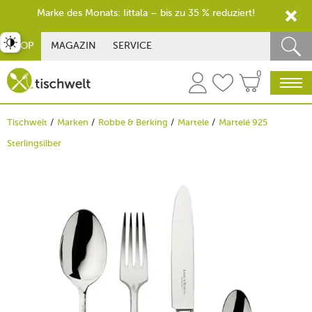
Marke des Monats: Iittala – bis zu 35 % reduziert!
st umschalten
SHOP
MAGAZIN
SERVICE
0
Tischwelt
Marken
Robbe & Berking
Martele
Martelé 925
Sterlingsilber