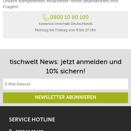
Unsere kompetenten Mitarbeiter*innen beantworten Ihre
Fragen!
0800 10 80 100
kostenlos innerhalb Deutschlands
Montag bis Freitag von 8 bis 17 Uhr
tischwelt News: jetzt anmelden und
10% sichern!
E-Mail-Adresse eintragen
NEWSLETTER ABONNIEREN
SERVICE HOTLINE