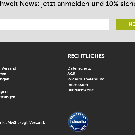
chwelt News: jetzt anmelden und 10% sich
NE
RECHTLICHES
& Versand
Datenschutz
ten
AGB
ungen
Widerrufsbelehrung
Impressum
Bildnachweise
agen
rtungen
inkl. MwSt, zzgl.
Versand
.