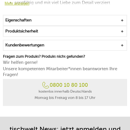
sorgfältig und mit viel Liebe zum Detail verziert
Mehr anzeigen
verspielte Tradition trifft auf zeitlose Moderne
bringt einen verführerischen Glanz auf die Tafel
Eigenschaften
für die gehobene Tischkultur ideal geeignet
Silber wird bei häufigem Gebrauch vor dem Oxidieren
Produktsicherheit
geschützt
nur von Hand reinigen
Kundenbewertungen
Fragen zum Produkt? Produkt nicht gefunden?
Wir helfen gerne!
Unsere kompetenten Mitarbeiter*innen beantworten Ihre
Fragen!
0800 10 80 100
kostenlos innerhalb Deutschlands
Montag bis Freitag von 8 bis 17 Uhr
tischwelt News: jetzt anmelden und