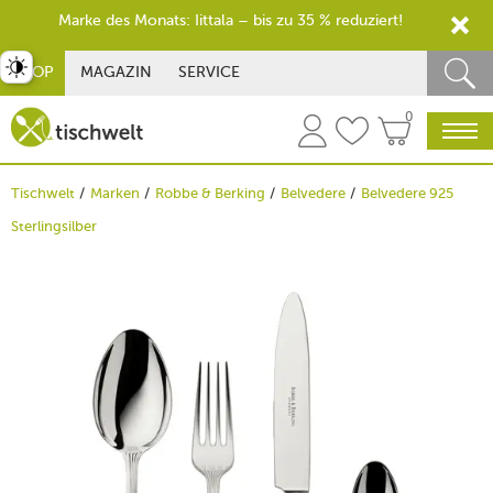
Marke des Monats: Iittala – bis zu 35 % reduziert!
st umschalten
SHOP
MAGAZIN
SERVICE
0
Tischwelt
Marken
Robbe & Berking
Belvedere
Belvedere 925
Sterlingsilber