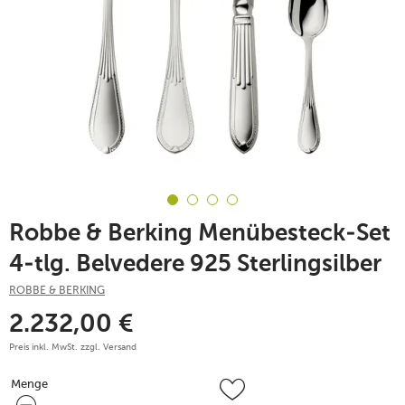
Robbe & Berking Menübesteck-Set
4-tlg. Belvedere 925 Sterlingsilber
ROBBE & BERKING
2.232,00
€
Preis inkl. MwSt. zzgl.
Versand
Menge
Menge