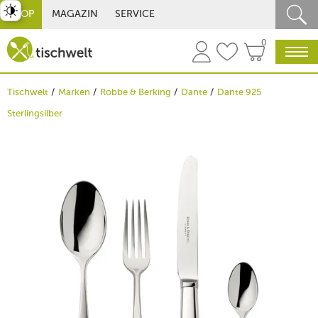
st umschalten
SHOP
MAGAZIN
SERVICE
0
Tischwelt
Marken
Robbe & Berking
Dante
Dante 925
Sterlingsilber