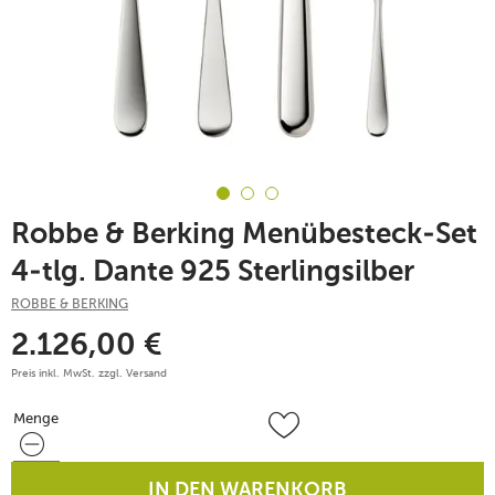
Robbe & Berking Menübesteck-Set
4-tlg. Dante 925 Sterlingsilber
ROBBE & BERKING
2.126,00
€
Preis inkl. MwSt. zzgl.
Versand
Menge
Menge
IN DEN WARENKORB