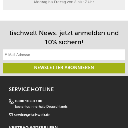
Montag bis Freitag von 8 bis 17 Uhr
tischwelt News: jetzt anmelden und
10% sichern!
E-Mail-Adresse eintragen
NEWSLETTER ABONNIEREN
SERVICE HOTLINE
0800 10 80 100
kostenlos innerhalb Deutschlands
service@tischwelt.de
VERTRAG WIDERRUFEN