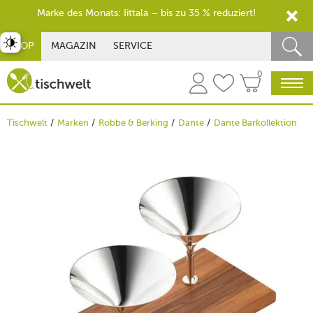
Marke des Monats: Iittala – bis zu 35 % reduziert!
st umschalten
SHOP
MAGAZIN
SERVICE
0
Tischwelt
Marken
Robbe & Berking
Dante
Dante Barkollektion