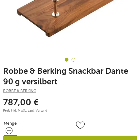
Robbe & Berking Snackbar Dante
90 g versilbert
ROBBE & BERKING
787,00
€
Preis inkl. MwSt. zzgl.
Versand
Menge
Menge