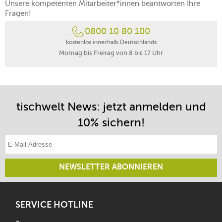
Unsere kompetenten Mitarbeiter*innen beantworten Ihre
Fragen!
0800 10 80 100
kostenlos innerhalb Deutschlands
Montag bis Freitag von 8 bis 17 Uhr
tischwelt News: jetzt anmelden und
10% sichern!
E-Mail-Adresse eintragen
NEWSLETTER ABONNIEREN
SERVICE HOTLINE