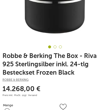
Robbe & Berking The Box - Riva
925 Sterlingsilber inkl. 24-tlg
Besteckset Frozen Black
ROBBE & BERKING
14.268,00
€
Preis inkl. MwSt. zzgl.
Versand
Menge
Menge