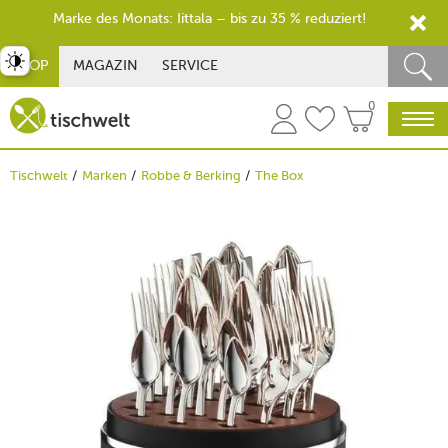
Marke des Monats: Iittala – bis zu 35 % reduziert!
st umschalten
SHOP
MAGAZIN
SERVICE
0
Tischwelt
Marken
Robbe & Berking
The Box