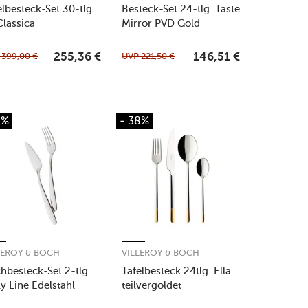
elbesteck-Set 30-tlg.
Besteck-Set 24-tlg. Taste
Classica
Mirror PVD Gold
P
399,00
€
UVP
221,50
€
255,36
€
146,51
€
2%
- 38%
LEROY & BOCH
VILLEROY & BOCH
chbesteck-Set 2-tlg.
Tafelbesteck 24tlg. Ella
ly Line Edelstahl
teilvergoldet