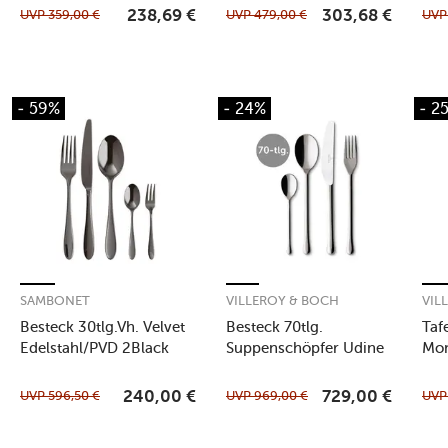
UVP
359,00
€
UVP
479,00
€
UV
238,69
€
303,68
€
- 59%
- 24%
- 2
SAMBONET
VILLEROY & BOCH
VIL
Besteck 30tlg.Vh. Velvet
Besteck 70tlg.
Taf
Edelstahl/PVD 2Black
Suppenschöpfer Udine
Mo
UVP
596,50
€
UVP
969,00
€
UV
240,00
€
729,00
€