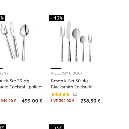
3%
- 40%
KENS
VILLEROY & BOCH
teck-Set 30-tlg.
Besteck-Set 30-tlg.
ladio Edelstahl poliert
Blacksmith Edelstahl
(1)
P
649,00
€
UVP
399,00
€
499,00
€
238,50
€
0%
- 53%