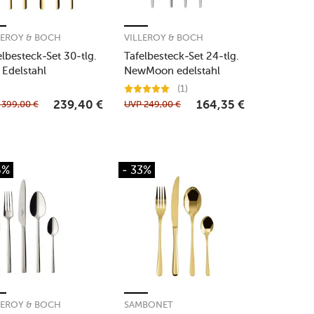
LEROY & BOCH
VILLEROY & BOCH
elbesteck-Set 30-tlg.
Tafelbesteck-Set 24-tlg.
a Edelstahl
NewMoon edelstahl
lvergoldet
(1)
P
399,00
€
UVP
249,00
€
239,40
€
164,35
€
6%
- 33%
LEROY & BOCH
SAMBONET