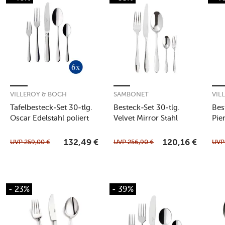
VILLEROY & BOCH
SAMBONET
VIL
Tafelbesteck-Set 30-tlg.
Besteck-Set 30-tlg.
Bes
Oscar Edelstahl poliert
Velvet Mirror Stahl
Pie
UVP
259,00
€
UVP
256,90
€
UV
132,49
€
120,16
€
- 23%
- 39%