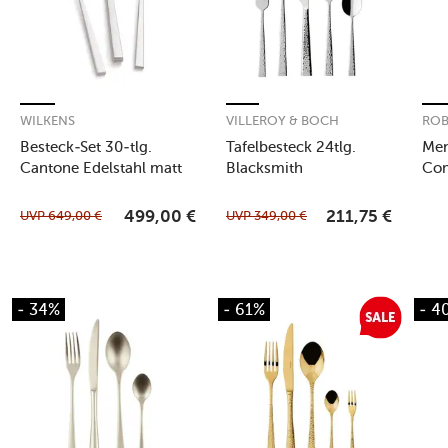
WILKENS
VILLEROY & BOCH
ROB
Besteck-Set 30-tlg.
Tafelbesteck 24tlg.
Men
Cantone Edelstahl matt
Blacksmith
Com
UVP
649,00
€
UVP
349,00
€
499,00
€
211,75
€
- 34%
- 61%
- 4