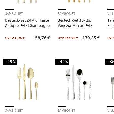
SAMBONET
SAMBONET
VIL
Besteck-Set 24-tlg. Taste
Besteck-Set 30-tlg.
Taf
Antique PVD Champagne
Venezia Mirror PVD
Ell
Gold
tei
UVP
241,50
€
UVP
463,90
€
UV
158,76
€
179,25
€
- 49%
- 44%
- 3
SAMBONET
SAMBONET
VIL