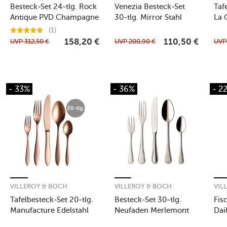
Besteck-Set 24-tlg. Rock
Venezia Besteck-Set
Taf
Antique PVD Champagne
30-tlg. Mirror Stahl
La 
(1)
UVP
312,50
€
UVP
200,90
€
UV
158,20
€
110,50
€
- 33%
- 36%
- 2
VILLEROY & BOCH
VILLEROY & BOCH
VIL
Tafelbesteck-Set 20-tlg.
Besteck-Set 30-tlg.
Fis
Manufacture Edelstahl
Neufaden Merlemont
Dai
kupfer
Edelstahl