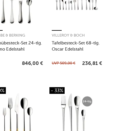
BE & BERKING
VILLEROY & BOCH
übesteck-Set 24-tlg.
Tafelbesteck-Set 68-tlg.
o Edelstahl
Oscar Edelstahl
UVP
509,00
€
846,00
€
236,81
€
0%
- 33%