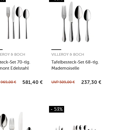
LEROY & BOCH
VILLEROY & BOCH
teck-Set 70-tlg.
Tafelbesteck-Set 68-tlg.
mont Edelstahl
Mademoiselle
P
969,00
€
UVP
509,00
€
581,40
€
237,30
€
- 53%