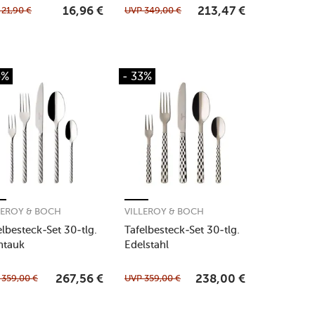
P
21,90
€
UVP
349,00
€
16,96
€
213,47
€
5%
- 33%
LEROY & BOCH
VILLEROY & BOCH
elbesteck-Set 30-tlg.
Tafelbesteck-Set 30-tlg.
ntauk
Edelstahl
P
359,00
€
UVP
359,00
€
267,56
€
238,00
€