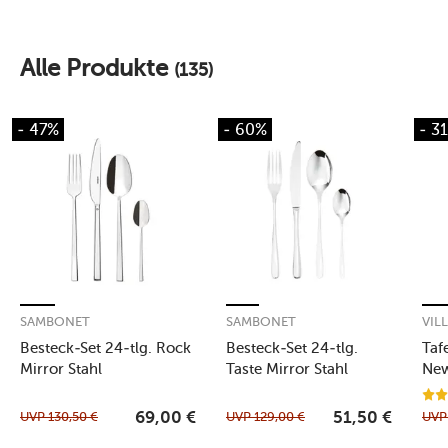
Alle Produkte
(135)
- 47%
- 60%
- 3
SAMBONET
SAMBONET
VIL
Besteck-Set 24-tlg. Rock
Besteck-Set 24-tlg.
Taf
Mirror Stahl
Taste Mirror Stahl
New
UVP
130,50
€
UVP
129,00
€
UV
69,00
€
51,50
€