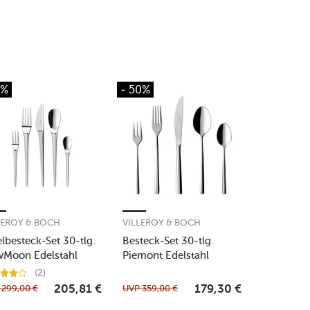
1%
- 50%
LEROY & BOCH
VILLEROY & BOCH
elbesteck-Set 30-tlg.
Besteck-Set 30-tlg.
Moon Edelstahl
Piemont Edelstahl
(2)
P
299,00
€
UVP
359,00
€
205,81
€
179,30
€