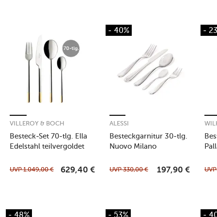
- 40%
- 2
VILLEROY & BOCH
ALESSI
WIL
Besteck-Set 70-tlg. Ella
Besteckgarnitur 30-tlg.
Bes
Edelstahl teilvergoldet
Nuovo Milano
Pal
UVP
1.049,00
€
UVP
330,00
€
UV
629,40
€
197,90
€
- 48%
- 53%
- 4