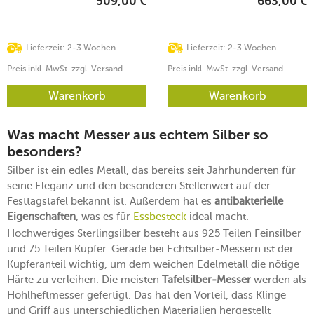
509,00
€
663,00
€
Lieferzeit: 2-3 Wochen
Lieferzeit: 2-3 Wochen
Preis inkl. MwSt. zzgl. Versand
Preis inkl. MwSt. zzgl. Versand
Warenkorb
Warenkorb
Was macht Messer aus echtem Silber so
besonders?
Silber ist ein edles Metall, das bereits seit Jahrhunderten für
seine Eleganz und den besonderen Stellenwert auf der
Festtagstafel bekannt ist. Außerdem hat es
antibakterielle
Eigenschaften
, was es für
Essbesteck
ideal macht.
Hochwertiges Sterlingsilber besteht aus 925 Teilen Feinsilber
und 75 Teilen Kupfer. Gerade bei Echtsilber-Messern ist der
Kupferanteil wichtig, um dem weichen Edelmetall die nötige
Härte zu verleihen. Die meisten
Tafelsilber-Messer
werden als
Hohlheftmesser gefertigt. Das hat den Vorteil, dass Klinge
und Griff aus unterschiedlichen Materialien hergestellt