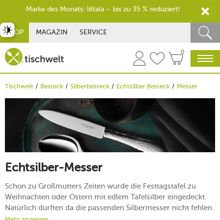
Marke des Monats: Iittala – bis zu 35 % reduziert!
st umschalten
SHOP
MAGAZIN
SERVICE
0
Tischwelt
Besteck
Silberbesteck
Echtsilber Besteck
Messer
Echtsilber-Messer
Schon zu Großmutters Zeiten wurde die Festtagstafel zu
Weihnachten oder Ostern mit edlem Tafelsilber eingedeckt.
Natürlich durften da die passenden Silbermesser nicht fehlen.
Ob kunstvoll geschwungene, handgearbeitete Griffe oder
Mehr anzeigen