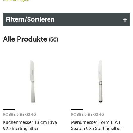
schlichte, zeitlose Modelle – Echtsilber-Messer lassen sich in
fast jede Form bringen. Möchten Sie ebenso stilvoll tafeln wie
Filtern/Sortieren
frühere Generationen, lohnt sich die Investition in gutes
Tafelsilber. Denn eine
Echtsilber-Besteckgarnitur
behält bei
guter Pflege über mehrere Jahrzehnte ihren typischen
Alle Produkte
Silberglanz.
(50)
Mehr erfahren!
ROBBE & BERKING
ROBBE & BERKING
Kuchenmesser 18 cm Riva
Menümesser Form B Alt
925 Sterlingsilber
Spaten 925 Sterlingsilber