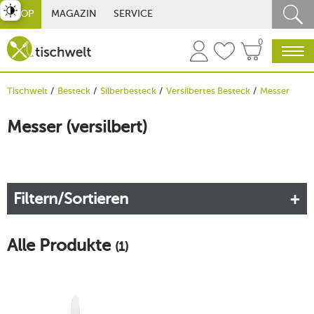
st umschalten
SHOP
MAGAZIN
SERVICE
0
Tischwelt
Besteck
Silberbesteck
Versilbertes Besteck
Messer
Messer (versilbert)
Filtern/Sortieren
Alle Produkte
(1)