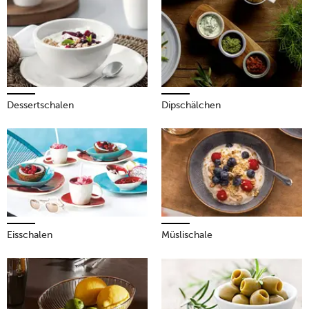
– eine runde Sache!
Mehr erfahren!
Dessertschalen
Dipschälchen
Eisschalen
Müslischale