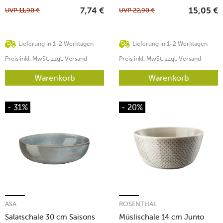
UVP
11,90
€
UVP
22,90
€
7,74
€
15,05
€
Lieferung in 1-2 Werktagen
Lieferung in 1-2 Werktagen
Preis inkl. MwSt. zzgl. Versand
Preis inkl. MwSt. zzgl. Versand
Warenkorb
Warenkorb
- 31%
- 20%
ASA
ROSENTHAL
Salatschale 30 cm Saisons
Müslischale 14 cm Junto