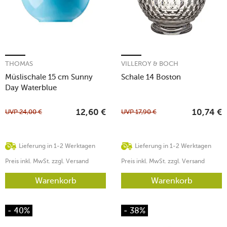
THOMAS
VILLEROY & BOCH
Müslischale 15 cm Sunny
Schale 14 Boston
Day Waterblue
UVP
24,00
€
UVP
17,90
€
12,60
€
10,74
€
Lieferung in 1-2 Werktagen
Lieferung in 1-2 Werktagen
Preis inkl. MwSt. zzgl. Versand
Preis inkl. MwSt. zzgl. Versand
Warenkorb
Warenkorb
- 40%
- 38%