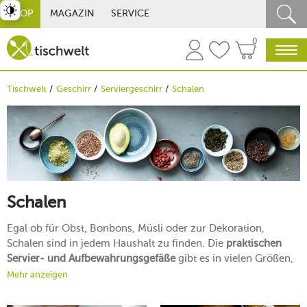
st umschalten
SHOP
MAGAZIN
SERVICE
0
Tischwelt
Geschirr
Serviergeschirr
Schalen
Schalen
Egal ob für Obst, Bonbons, Müsli oder zur Dekoration,
Schalen sind in jedem Haushalt zu finden. Die
praktischen
Servier- und Aufbewahrungsgefäße
gibt es in vielen Größen,
Formen und Materialien. Damit Sie zu jedem Anlass das
Mehr anzeigen
perfekte Schälchen griffbereit haben, erhalten Sie bei
tischwelt eine riesige Auswahl an bekannten Geschirrmarken