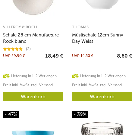
VILLEROY & BOCH
THOMAS
Schale 28 cm Manufacture
Müslischale 12cm Sunny
Rock blanc
Day Weiss
(2)
UVP
29,90
€
UVP
14,50
€
18,49
€
8,60
€
Lieferung in 1-2 Werktagen
Lieferung in 1-2 Werktagen
Preis inkl. MwSt. zzgl. Versand
Preis inkl. MwSt. zzgl. Versand
Warenkorb
Warenkorb
- 47%
- 39%