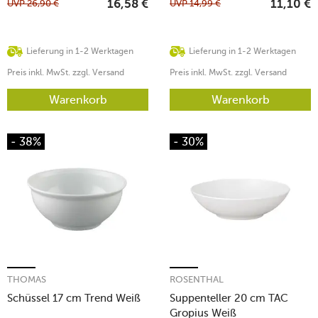
UVP
26,90
€
UVP
14,99
€
16,58
€
11,10
€
Lieferung in 1-2 Werktagen
Lieferung in 1-2 Werktagen
Preis inkl. MwSt. zzgl. Versand
Preis inkl. MwSt. zzgl. Versand
Warenkorb
Warenkorb
- 38%
- 30%
THOMAS
ROSENTHAL
Schüssel 17 cm Trend Weiß
Suppenteller 20 cm TAC
Gropius Weiß