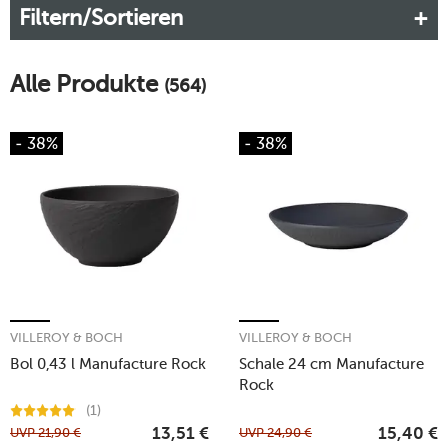
Filtern/Sortieren
Alle Produkte
(564)
- 38%
- 38%
VILLEROY & BOCH
VILLEROY & BOCH
Bol 0,43 l Manufacture Rock
Schale 24 cm Manufacture
Rock
(1)
UVP
21,90
€
UVP
24,90
€
13,51
€
15,40
€