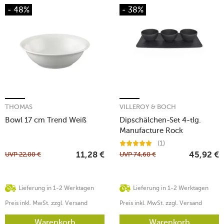
- 48%
- 38%
THOMAS
VILLEROY & BOCH
Bowl 17 cm Trend Weiß
Dipschälchen-Set 4-tlg.
Manufacture Rock
(1)
UVP
22,00
€
UVP
74,60
€
11,28
€
45,92
€
Lieferung in 1-2 Werktagen
Lieferung in 1-2 Werktagen
Preis inkl. MwSt. zzgl. Versand
Preis inkl. MwSt. zzgl. Versand
Warenkorb
Warenkorb