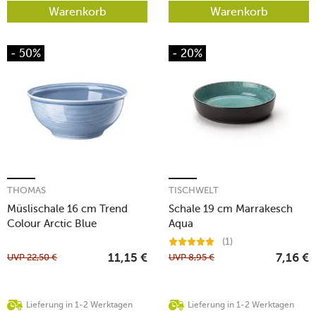
Warenkorb
Warenkorb
- 50%
- 20%
THOMAS
TISCHWELT
Müslischale 16 cm Trend
Schale 19 cm Marrakesch
Colour Arctic Blue
Aqua
(1)
UVP
22,50
€
UVP
8,95
€
11,15
€
7,16
€
Lieferung in 1-2 Werktagen
Lieferung in 1-2 Werktagen