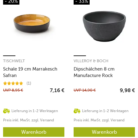
- 20%
- 33%
TISCHWELT
VILLEROY & BOCH
Schale 19 cm Marrakesch
Dipschälchen 8 cm
Safran
Manufacture Rock
(1)
UVP
8,95
€
UVP
14,90
€
7,16
€
9,98
€
Lieferung in 1-2 Werktagen
Lieferung in 1-2 Werktagen
Preis inkl. MwSt. zzgl. Versand
Preis inkl. MwSt. zzgl. Versand
Warenkorb
Warenkorb