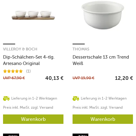
VILLEROY & BOCH
THOMAS
Dip-Schälchen-Set 4-tlg.
Dessertschale 13 cm Trend
Artesano Original
Weiß
(1)
UVP
67,90
€
UVP
19,90
€
40,13
€
12,20
€
Lieferung in 1-2 Werktagen
Lieferung in 1-2 Werktagen
Preis inkl. MwSt. zzgl. Versand
Preis inkl. MwSt. zzgl. Versand
Warenkorb
Warenkorb