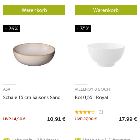
Warenkorb
Warenkorb
- 26%
- 35%
ASA
VILLEROY & BOCH
Schale 15 cm Saisons Sand
Bol 0,55 l Royal
(1)
UVP
14,90
€
UVP
27,90
€
10,91
€
17,99
€
Lieferung in 1-2 Werktagen
Lieferung in 1-2 Werktagen