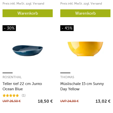
Preis inkl. MwSt. zzgl. Versand
Preis inkl. MwSt. zzgl. Versand
Warenkorb
Warenkorb
- 30%
- 45%
ROSENTHAL
THOMAS
Teller tief 22 cm Junto
Müslischale 15 cm Sunny
Ocean Blue
Day Yellow
(1)
UVP
26,50
€
UVP
24,00
€
18,50
€
13,02
€