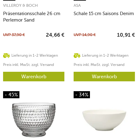
VILLEROY & BOCH
ASA
Präsentationsschale 26 cm
Schale 15 cm Saisons Denim
Perlemor Sand
UVP
37,90
€
UVP
14,90
€
24,66
€
10,91
€
Lieferung in 1-2 Werktagen
Lieferung in 1-2 Werktagen
Preis inkl. MwSt. zzgl. Versand
Preis inkl. MwSt. zzgl. Versand
Warenkorb
Warenkorb
- 45%
- 34%