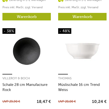
Preis inkl. MwSt. zzgl. Versand
Preis inkl. MwSt. zzgl. Versand
Warenkorb
Warenkorb
- 38%
- 48%
VILLEROY & BOCH
THOMAS
Schale 28 cm Manufacture
Müslischale 16 cm Trend
Rock
Weiss
UVP
29,90
€
UVP
20,00
€
18,47
€
10,24
€