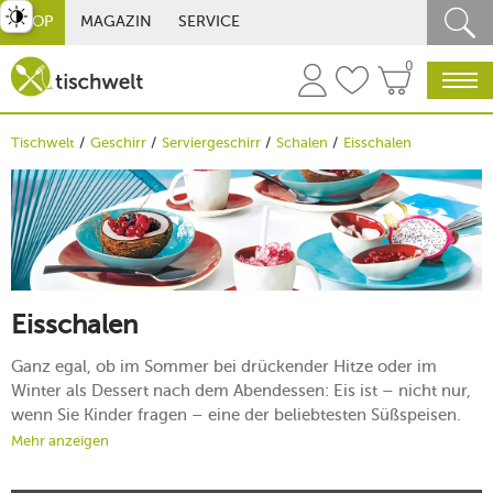
st umschalten
SHOP
MAGAZIN
SERVICE
0
Tischwelt
Geschirr
Serviergeschirr
Schalen
Eisschalen
Eisschalen
Ganz egal, ob im Sommer bei drückender Hitze oder im
Winter als Dessert nach dem Abendessen: Eis ist – nicht nur,
wenn Sie Kinder fragen – eine der beliebtesten Süßspeisen.
Damit Sie auch zu Hause Ihren Eisbecher wie im Eiscafé
Mehr anzeigen
Venezia genießen können, finden Sie bei tischwelt eine große
Auswahl an Eisschalen und Eisschüsseln.