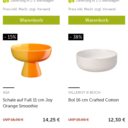
Lieferung in 1-2 Werktagen
Lieferung in 1-2 Werktagen
Preis inkl. MwSt. zzgl. Versand
Preis inkl. MwSt. zzgl. Versand
Warenkorb
Warenkorb
- 15%
- 38%
ASA
VILLEROY & BOCH
Schale auf Fuß 11 cm Joy
Bol 16 cm Crafted Cotton
Orange Smoothie
UVP
16,90
€
UVP
19,90
€
14,25
€
12,30
€