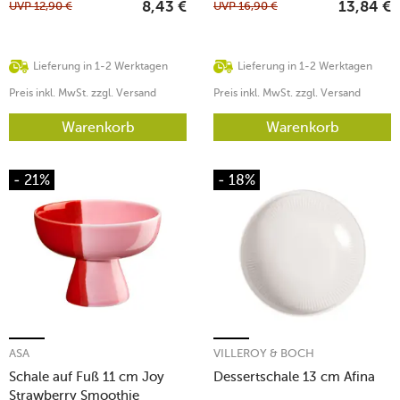
UVP
12,90
€
UVP
16,90
€
8,43
€
13,84
€
Lieferung in 1-2 Werktagen
Lieferung in 1-2 Werktagen
Preis inkl. MwSt. zzgl. Versand
Preis inkl. MwSt. zzgl. Versand
Warenkorb
Warenkorb
- 21%
- 18%
ASA
VILLEROY & BOCH
Schale auf Fuß 11 cm Joy
Dessertschale 13 cm Afina
Strawberry Smoothie