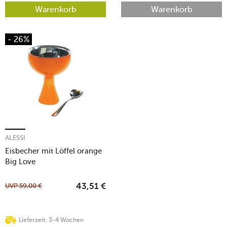
Warenkorb
Warenkorb
- 26%
ALESSI
Eisbecher mit Löffel orange
Big Love
UVP
59,00
€
43,51
€
Lieferzeit: 3-4 Wochen