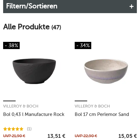
Filtern/Sortieren
Mehr erfahren!
Alle Produkte
(47)
- 38%
- 34%
VILLEROY & BOCH
VILLEROY & BOCH
Bol 0,43 l Manufacture Rock
Bol 17 cm Perlemor Sand
(1)
UVP
21,90
€
UVP
22,90
€
13,51
€
15,05
€