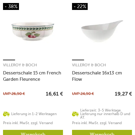
- 38%
- 22%
VILLEROY & BOCH
VILLEROY & BOCH
Dessertschale 15 cm French
Dessertschale 16x13 cm
Garden Fleurence
Flow
UVP
26,90
€
UVP
24,90
€
16,61
€
19,27
€
Lieferzeit: 3-5 Werktage.
Lieferung in 1-2 Werktagen
Lieferung nur innerhalb D und
AT.
Preis inkl. MwSt. zzgl. Versand
Preis inkl. MwSt. zzgl. Versand
Warenkorb
Warenkorb