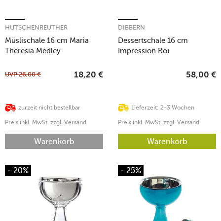
HUTSCHENREUTHER
DIBBERN
Müslischale 16 cm Maria
Dessertschale 16 cm
Theresia Medley
Impression Rot
UVP
26,00
€
18,20
€
58,00
€
zurzeit nicht bestellbar
Lieferzeit: 2-3 Wochen
Preis inkl. MwSt. zzgl. Versand
Preis inkl. MwSt. zzgl. Versand
Warenkorb
Warenkorb
- 20%
- 25%