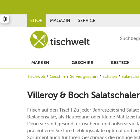
st umschalten
SHOP
MAGAZIN
SERVICE
MARKEN
GESCHIRR
BESTECK
Tischwelt
Geschirr
Serviergeschirr
Schalen
Salatscha
Villeroy & Boch Salatschale
Frisch auf den Tisch! Zu jeder Jahreszeit sind Salate
Beilagensalat, als Hauptgang oder kleine Mahlzeit f
Denn sie sind gesund, erfrischend und äußerst vielfä
präsentieren Sie Ihre Lieblingssalate optimal und a
Sortiment auch für Ihren Geschmack die richtige Sch