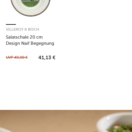
VILLEROY & BOCH
Salatschale 20 cm
Design Naif Begegnung
UVP
49,90
€
41,13
€