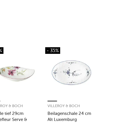
%
- 35%
EROY & BOCH
VILLEROY & BOCH
le tief 29cm
Beilagenschale 24 cm
efleur Serve &
Alt Luxemburg
d