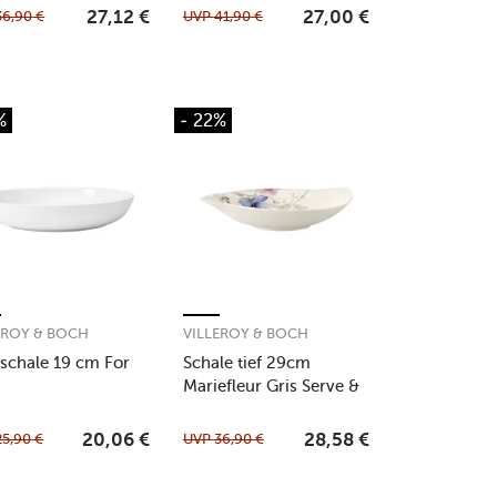
36,90
€
UVP
41,90
€
27,12
€
27,00
€
%
- 22%
EROY & BOCH
VILLEROY & BOCH
tschale 19 cm For
Schale tief 29cm
Mariefleur Gris Serve &
Salad
25,90
€
UVP
36,90
€
20,06
€
28,58
€