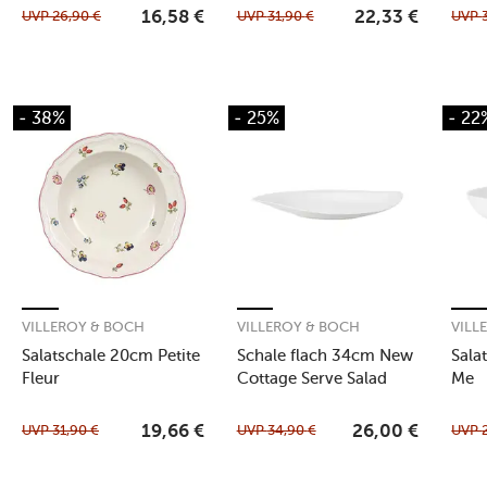
UVP
26,90
€
UVP
31,90
€
UVP
16,58
€
22,33
€
- 38%
- 25%
- 22
VILLEROY & BOCH
VILLEROY & BOCH
VILL
Salatschale 20cm Petite
Schale flach 34cm New
Sala
Fleur
Cottage Serve Salad
Me
UVP
31,90
€
UVP
34,90
€
UVP
19,66
€
26,00
€