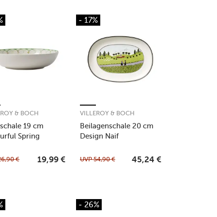
%
- 17%
EROY & BOCH
VILLEROY & BOCH
tschale 19 cm
Beilagenschale 20 cm
urful Spring
Design Naif
26,90
€
UVP
54,90
€
19,99
€
45,24
€
%
- 26%