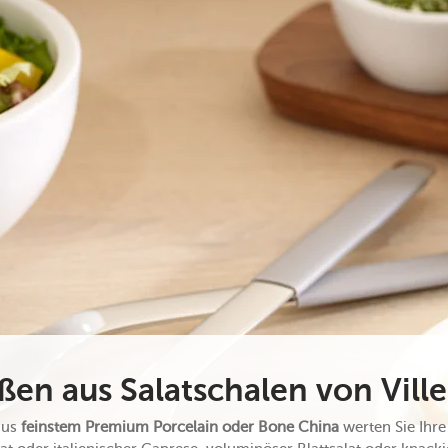
en aus Salatschalen von Vill
aus
feinstem Premium Porcelain oder Bone China
werten Sie Ihre