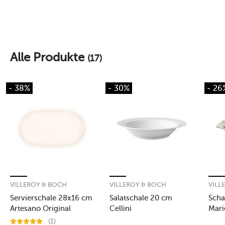
Alle Produkte
(17)
- 38%
- 30%
- 26
VILLEROY & BOCH
VILLEROY & BOCH
VILL
Servierschale 28x16 cm
Salatschale 20 cm
Scha
Artesano Original
Cellini
Mari
Sala
(1)