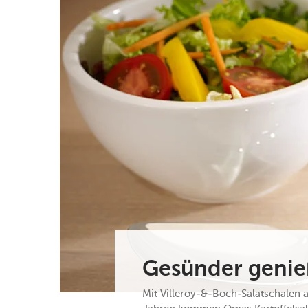
Gesünder genieß
Mit Villeroy-&-Boch-Salatschalen 