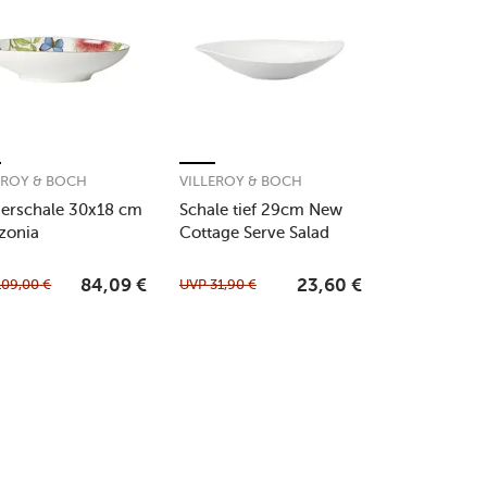
EROY & BOCH
VILLEROY & BOCH
ierschale 30x18 cm
Schale tief 29cm New
zonia
Cottage Serve Salad
109,00
€
UVP
31,90
€
84,09
€
23,60
€