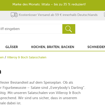
Marke des Monats: Iittala – bis zu 35 % reduziert!
Kostenloser Versand ab 59 € innerhalb Deutschlands
GLÄSER
KOCHEN, BRATEN, BACKEN
SCHNEIDEN
len
Villeroy & Boch Salatschalen
n
 fester Bestandteil auf dem Speiseplan. Ob als
ür Figurbewusste – Salate sind „Everybody’s Darling“.
ltig. Mit unseren Salatschalen von Villeroy & Boch
nsprechend. Wir sind uns sicher, dass in unserem
ale dabei ist.