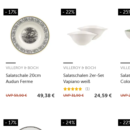
- 17%
- 22%
- 25
VILLEROY & BOCH
VILLEROY & BOCH
VILL
Salatschale 20cm
Salatschalen 2er-Set
Sala
Audun Ferme
Vapiano weiß
Colo
(1)
UVP
59,90
€
UVP
31,90
€
UVP
49,38
€
24,59
€
- 17%
- 24%
- 22