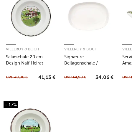
VILLEROY & BOCH
VILLEROY & BOCH
VILL
Salatschale 20 cm
Signature
Serv
Design Naif Heirat
Beilagenschale /
Ama
Sauciereunterteil 20 cm
Anmut
UVP
49,90
€
UVP
44,90
€
UVP
41,13
€
34,06
€
- 17%