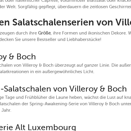
oder italienischer Caprese, voluminöser Blattsalat oder knackig
er Welt. Sorgfältig gepflegt, überdauern die zeitlosen Geschirrte
ten Salatschalenserien von Vil
rzeugen durch ihre
Größe
, ihre Formen und ikonischen Dekore. We
tdecken Sie unsere Bestseller und Liebhaberstücke!
roy & Boch
chalen von Villeroy & Boch überzeugt auf ganzer Linie. Die auß
Salatkreationen in ein außergewöhnliches Licht.
Salatschalen von Villeroy & Boch
e Tage und Frühblüher die Laune heben, wächst die Lust auf kna
latschalen der Spring-Awakening-Serie von Villeroy & Boch unter
 Jahr.
erie Alt Luxembourg