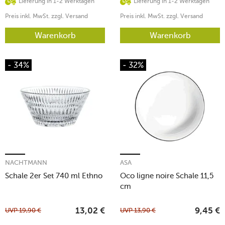
Lieferung in 1-2 Werktagen
Lieferung in 1-2 Werktagen
Preis inkl. MwSt. zzgl. Versand
Preis inkl. MwSt. zzgl. Versand
Warenkorb
Warenkorb
- 34%
- 32%
NACHTMANN
ASA
Schale 2er Set 740 ml Ethno
Oco ligne noire Schale 11,5
cm
UVP
19,90
€
UVP
13,90
€
13,02
€
9,45
€