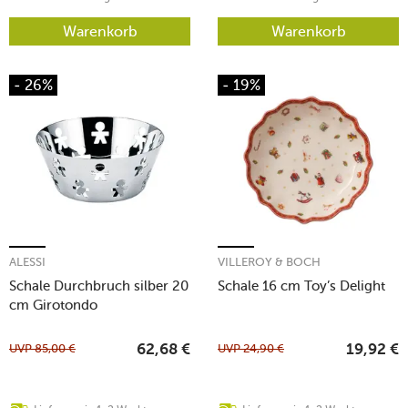
Warenkorb
Warenkorb
- 26%
- 19%
ALESSI
VILLEROY & BOCH
Schale Durchbruch silber 20
Schale 16 cm Toy’s Delight
cm Girotondo
UVP
85,00
€
UVP
24,90
€
62,68
€
19,92
€