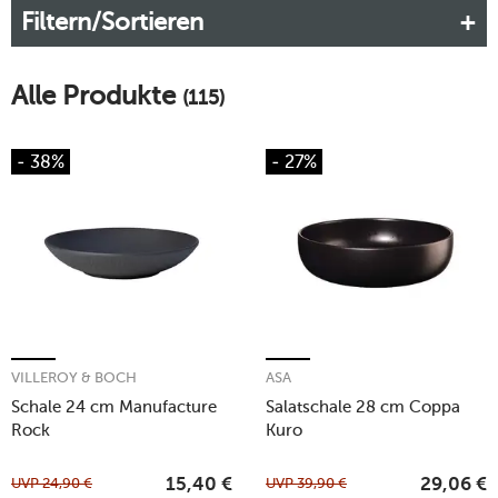
Filtern/Sortieren
von Mahlzeiten verwendet werden.
Mehr erfahren!
Alle Produkte
(115)
- 38%
- 27%
VILLEROY & BOCH
ASA
Schale 24 cm Manufacture
Salatschale 28 cm Coppa
Rock
Kuro
UVP
24,90
€
UVP
39,90
€
15,40
€
29,06
€