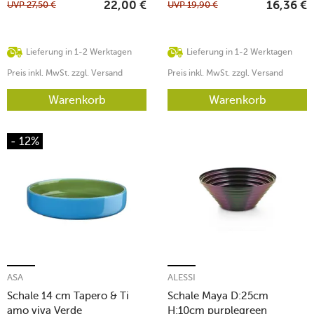
UVP
27,50
€
UVP
19,90
€
22,00
€
16,36
€
Lieferung in 1-2 Werktagen
Lieferung in 1-2 Werktagen
Preis inkl. MwSt. zzgl. Versand
Preis inkl. MwSt. zzgl. Versand
Warenkorb
Warenkorb
- 12%
ASA
ALESSI
Schale 14 cm Tapero & Ti
Schale Maya D:25cm
amo viva Verde
H:10cm purplegreen