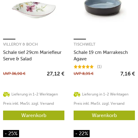
VILLEROY & BOCH
TISCHWELT
Schale tief 29cm Mariefleur
Schale 19 cm Marrakesch
Serve & Salad
Agave
(1)
UVP
36,90
€
UVP
8,95
€
27,12
€
7,16
€
Lieferung in 1-2 Werktagen
Lieferung in 1-2 Werktagen
Preis inkl. MwSt. zzgl. Versand
Preis inkl. MwSt. zzgl. Versand
Warenkorb
Warenkorb
- 25%
- 22%