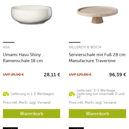
ASA
VILLEROY & BOCH
Umami Hasu Shiny
Servierschale mit Fuß 28 cm
Ramenschale 18 cm
Manufacture Travertine
UVP
29,90
€
UVP
129,00
€
28,11
€
96,39
€
Lieferzeit: 3-5 Werktage.
Lieferung in 1-2 Werktagen
Lieferung nur innerhalb D und
AT.
Preis inkl. MwSt. zzgl. Versand
Preis inkl. MwSt. zzgl. Versand
Warenkorb
Warenkorb