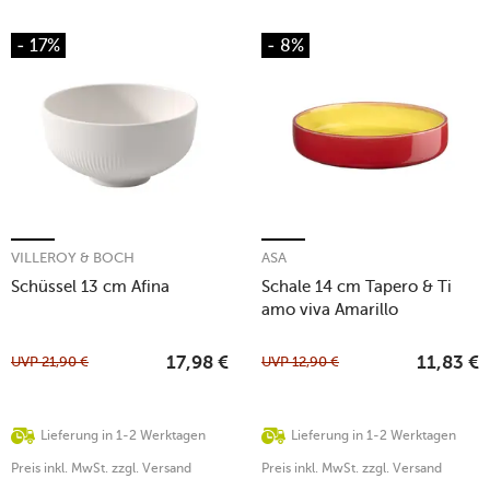
- 17%
- 8%
VILLEROY & BOCH
ASA
Schüssel 13 cm Afina
Schale 14 cm Tapero & Ti
amo viva Amarillo
UVP
21,90
€
UVP
12,90
€
17,98
€
11,83
€
Lieferung in 1-2 Werktagen
Lieferung in 1-2 Werktagen
Preis inkl. MwSt. zzgl. Versand
Preis inkl. MwSt. zzgl. Versand