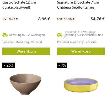
Gastro Schale 12 cm
Signature Dipschale 7 cm
dunkelblau/weiß
Château Septfontaines
UVP
9,95
€
UVP
44,90
€
8,96
€
34,76
€
Lieferzeit: 3-5 Werktage.
Lieferung in 1-2 Werktagen
Lieferung nur innerhalb D und
AT.
Preis inkl. MwSt. zzgl. Versand
Preis inkl. MwSt. zzgl. Versand
Warenkorb
Warenkorb
- 25%
- 7%