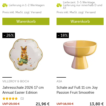
Lieferzeit: 3-5 Werktage.
Lieferung in 1-2 Werktagen
Lieferung nur innerhalb D und
AT.
Preis inkl. MwSt. zzgl. Versand
Preis inkl. MwSt. zzgl. Versand
Warenkorb
Warenkorb
- 26%
- 18%
VILLEROY & BOCH
ASA
Jahresschale 2026 17 cm
Schale auf Fuß 11 cm Joy
Annual Easter Edition
Passion Fruit Smoothie
(1)
UVP
29,90
€
UVP
16,90
€
21,96
€
13,80
€