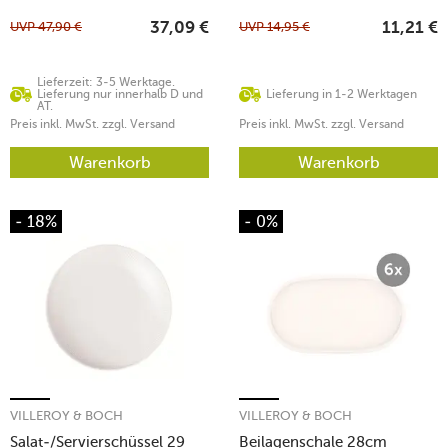
UVP
47,90
€
UVP
14,95
€
37,09
€
11,21
€
Lieferzeit: 3-5 Werktage.
Lieferung nur innerhalb D und
Lieferung in 1-2 Werktagen
AT.
Preis inkl. MwSt. zzgl. Versand
Preis inkl. MwSt. zzgl. Versand
Warenkorb
Warenkorb
- 18%
- 0%
VILLEROY & BOCH
VILLEROY & BOCH
Salat-/Servierschüssel 29
Beilagenschale 28cm