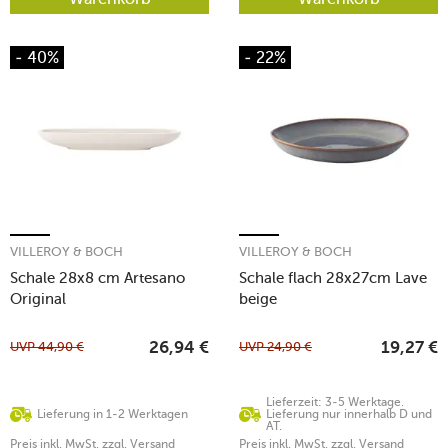
- 40%
- 22%
VILLEROY & BOCH
VILLEROY & BOCH
Schale 28x8 cm Artesano
Schale flach 28x27cm Lave
Original
beige
UVP
44,90
€
UVP
24,90
€
26,94
€
19,27
€
Lieferzeit: 3-5 Werktage.
Lieferung in 1-2 Werktagen
Lieferung nur innerhalb D und
AT.
Preis inkl. MwSt. zzgl. Versand
Preis inkl. MwSt. zzgl. Versand