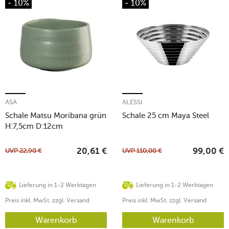
- 10%
- 10%
ASA
ALESSI
Schale Matsu Moribana grün
Schale 25 cm Maya Steel
H:7,5cm D:12cm
UVP
22,90
€
UVP
110,00
€
20,61
€
99,00
€
Lieferung in 1-2 Werktagen
Lieferung in 1-2 Werktagen
Preis inkl. MwSt. zzgl. Versand
Preis inkl. MwSt. zzgl. Versand
Warenkorb
Warenkorb