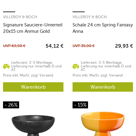
VILLEROY & BOCH
VILLEROY & BOCH
Signature Sauciere-Unterteil
Schale 24 cm Spring Fantasy
20x15 cm Anmut Gold
Anna
UVP
69,90
€
UVP
39,90
€
54,12
€
29,93
€
Lieferzeit: 3-5 Werktage.
Lieferzeit: 3-5 Werktage.
Lieferung nur innerhalb D und
Lieferung nur innerhalb D und
AT.
AT.
Preis inkl. MwSt. zzgl. Versand
Preis inkl. MwSt. zzgl. Versand
Warenkorb
Warenkorb
- 26%
- 15%