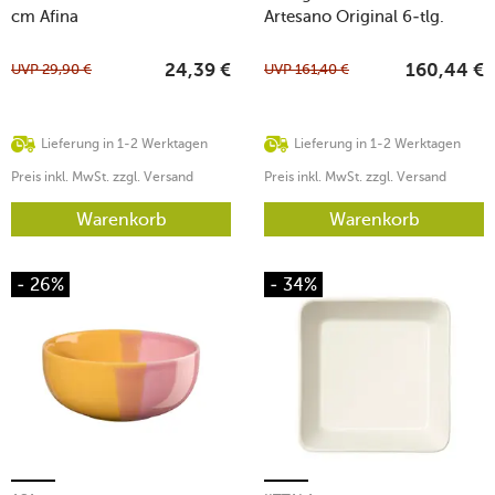
cm Afina
Artesano Original 6-tlg.
UVP
29,90
€
UVP
161,40
€
24,39
€
160,44
€
Lieferung in 1-2 Werktagen
Lieferung in 1-2 Werktagen
Preis inkl. MwSt. zzgl. Versand
Preis inkl. MwSt. zzgl. Versand
Warenkorb
Warenkorb
- 26%
- 34%