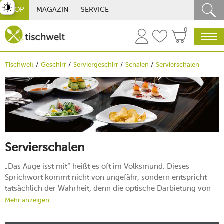
st umschalten
SHOP
MAGAZIN
SERVICE
0
Tischwelt
Geschirr
Serviergeschirr
Schalen
Servierschalen
Servierschalen
„Das Auge isst mit“ heißt es oft im Volksmund. Dieses
Sprichwort kommt nicht von ungefähr, sondern entspricht
tatsächlich der Wahrheit, denn die optische Darbietung von
Speisen entscheidet maßgeblich über deren Geschmack
Mehr anzeigen
sowie Genuss. Neben Servierteller oder Servierplatten sind es
vor allem die Servierschalen, die zum ästhetischen Anrichten