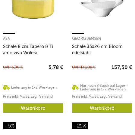
ASA
GEORG JENSEN
Schale 8 cm Tapero & Ti
Schale 35x26 cm Bloom
amo viva Violeta
edelstahl
UVP
6,90
€
UVP
175,00
€
5,78
€
157,50
€
Nur noch 3 Stück auf Lager -
Lieferung in 1-2 Werktagen
Lieferung in 1-2 Werktagen
Preis inkl. MwSt. zzgl. Versand
Preis inkl. MwSt. zzgl. Versand
Warenkorb
Warenkorb
- 5%
- 25%