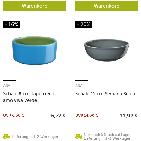
Warenkorb
Warenkorb
- 16%
- 20%
ASA
ASA
Schale 8 cm Tapero & Ti
Schale 15 cm Semana Sepia
amo viva Verde
UVP
6,90
€
UVP
14,90
€
5,77
€
11,92
€
Nur noch 5 Stück auf Lager -
Lieferung in 1-2 Werktagen
Lieferung in 1-2 Werktagen