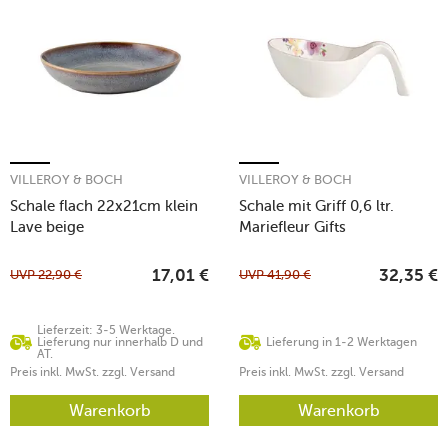
VILLEROY & BOCH
VILLEROY & BOCH
Schale flach 22x21cm klein
Schale mit Griff 0,6 ltr.
Lave beige
Mariefleur Gifts
UVP
22,90
€
UVP
41,90
€
17,01
€
32,35
€
Lieferzeit: 3-5 Werktage.
Lieferung nur innerhalb D und
Lieferung in 1-2 Werktagen
AT.
Preis inkl. MwSt. zzgl. Versand
Preis inkl. MwSt. zzgl. Versand
Warenkorb
Warenkorb