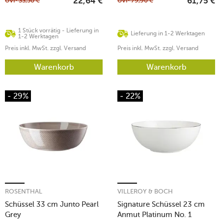
UVP
33,50
€
UVP
79,90
€
22,64
€
61,75
€
1 Stück vorrätig - Lieferung in
Lieferung in 1-2 Werktagen
1-2 Werktagen
Preis inkl. MwSt. zzgl. Versand
Preis inkl. MwSt. zzgl. Versand
Warenkorb
Warenkorb
- 29%
- 22%
ROSENTHAL
VILLEROY & BOCH
Schüssel 33 cm Junto Pearl
Signature Schüssel 23 cm
Grey
Anmut Platinum No. 1