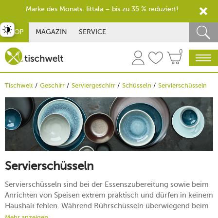
Marke des Monats: Iittala – bis zu 35 % reduziert!
st umschalten
SHOP
MAGAZIN
SERVICE
0
Tischwelt
Geschirr
Serviergeschirr
Schüsseln
Servierschüsseln
Servierschüsseln
Servierschüsseln sind bei der Essenszubereitung sowie beim
Anrichten von Speisen extrem praktisch und dürfen in keinem
Haushalt fehlen. Während Rührschüsseln überwiegend beim
Kochen und Backen zum Einsatz kommen, werden die
Mehr anzeigen