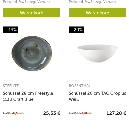
Preis inkl. MwSt. zzgl. Versand
Preis inkl. MwSt. zzgl. Versand
Warenkorb
Warenkorb
- 34%
- 20%
STEELITE
ROSENTHAL
Schüssel 28 cm Freestyle
Schüssel 26 cm TAC Gropius
1130 Craft Blue
Weiß
UVP
38,95
€
UVP
159,00
€
25,53
€
127,20
€