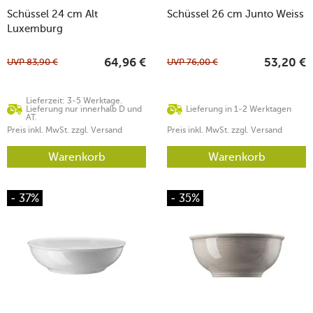
Schüssel 24 cm Alt
Schüssel 26 cm Junto Weiss
Luxemburg
UVP
83,90
€
UVP
76,00
€
64,96
€
53,20
€
Lieferzeit: 3-5 Werktage.
Lieferung nur innerhalb D und
Lieferung in 1-2 Werktagen
AT.
Preis inkl. MwSt. zzgl. Versand
Preis inkl. MwSt. zzgl. Versand
Warenkorb
Warenkorb
- 37%
- 35%