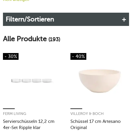
sogenannten Servierschüsseln häufig zum Anrichten von
Suppen, Salaten oder Ähnlichem verwendet.
Filtern/Sortieren
Mehr erfahren!
Alle Produkte
(193)
- 30%
- 40%
FERM LIVING
VILLEROY & BOCH
Servierschüsseln 12,2 cm
Schüssel 17 cm Artesano
4er-Set Ripple klar
Original