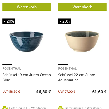
Warenkorb
Warenkorb
- 20%
- 20%
ROSENTHAL
ROSENTHAL
Schüssel 19 cm Junto Ocean
Schüssel 22 cm Junto
Blue
Aquamarine
UVP
58,50
€
UVP
77,00
€
46,80
€
61,60
€
Lieferung in 1-2 Werktagen
Lieferung in 1-2 Werktagen