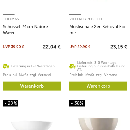
THOMAS
VILLEROY & BOCH
Schüssel 24cm Nature
Müslischale 2er-Set oval For
Water
me
UVP
39,90
€
UVP
29,90
€
22,04
€
23,15
€
Lieferzeit: 3-5 Werktage.
Lieferung in 1-2 Werktagen
Lieferung nur innerhalb D und
AT.
Preis inkl. MwSt. zzgl. Versand
Preis inkl. MwSt. zzgl. Versand
Warenkorb
Warenkorb
- 29%
- 38%