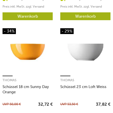
Preis inkl. MwSt. zzgl. Versand
Preis inkl. MwSt. zzgl. Versand
Warenkorb
Warenkorb
- 34%
- 29%
THOMAS
THOMAS
Schüssel 18 cm Sunny Day
Schüssel 23 cm Loft Weiss
Orange
UVP
50,00
€
UVP
53,50
€
32,72
€
37,82
€