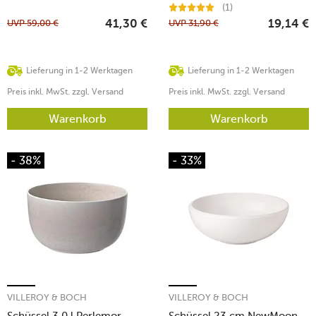
(1)
UVP
59,00
€
UVP
31,90
€
41,30
€
19,14
€
Lieferung in 1-2 Werktagen
Lieferung in 1-2 Werktagen
Preis inkl. MwSt. zzgl. Versand
Preis inkl. MwSt. zzgl. Versand
Warenkorb
Warenkorb
- 38%
- 33%
VILLEROY & BOCH
VILLEROY & BOCH
Schüssel 3,0 l Perlemor
Schüssel 23 cm NewMoon