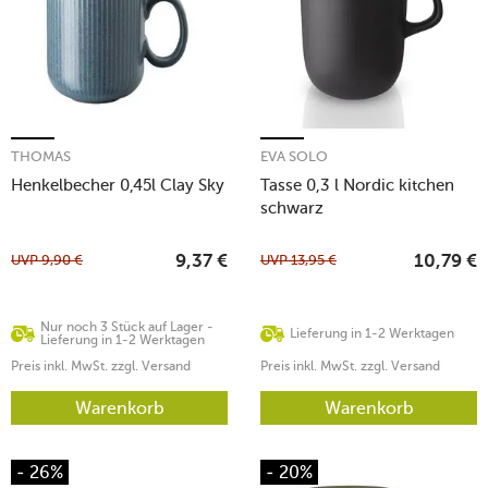
THOMAS
EVA SOLO
Henkelbecher 0,45l Clay Sky
Tasse 0,3 l Nordic kitchen
schwarz
UVP
9,90
€
UVP
13,95
€
9,37
€
10,79
€
Nur noch 3 Stück auf Lager -
Lieferung in 1-2 Werktagen
Lieferung in 1-2 Werktagen
Preis inkl. MwSt. zzgl. Versand
Preis inkl. MwSt. zzgl. Versand
Warenkorb
Warenkorb
- 26%
- 20%