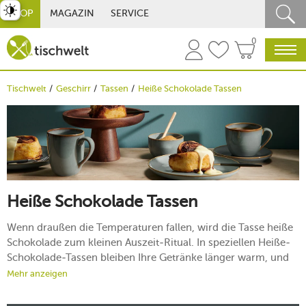
st umschalten
SHOP
MAGAZIN
SERVICE
0
Tischwelt
Geschirr
Tassen
Heiße Schokolade Tassen
Heiße Schokolade Tassen
Wenn draußen die Temperaturen fallen, wird die Tasse heiße
Schokolade zum kleinen Auszeit-Ritual. In speziellen Heiße-
Schokolade-Tassen bleiben Ihre Getränke länger warm, und
Sie genießen cremige Trinkschokolade, Kakao oder Chai in
Mehr anzeigen
vollen Zügen. Entdecken Sie Formen, Materialien und
Designs, die perfekt zu Ihrem persönlichen Wohlfühlmoment