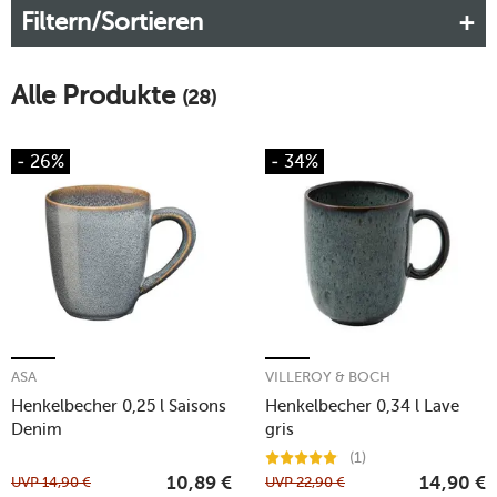
Filtern/Sortieren
passen.
Mehr erfahren!
Alle Produkte
(28)
- 26%
- 34%
ASA
VILLEROY & BOCH
Henkelbecher 0,25 l Saisons
Henkelbecher 0,34 l Lave
Denim
gris
(1)
UVP
14,90
€
UVP
22,90
€
10,89
€
14,90
€