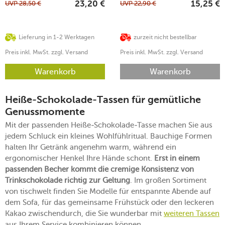
UVP
28,50
€
UVP
22,90
€
23,20
€
15,25
€
Lieferung in 1-2 Werktagen
zurzeit nicht bestellbar
Preis inkl. MwSt. zzgl. Versand
Preis inkl. MwSt. zzgl. Versand
Warenkorb
Warenkorb
Heiße-Schokolade-Tassen für gemütliche
Genussmomente
Mit der passenden Heiße-Schokolade-Tasse machen Sie aus
jedem Schluck ein kleines Wohlfühlritual. Bauchige Formen
halten Ihr Getränk angenehm warm, während ein
ergonomischer Henkel Ihre Hände schont.
Erst in einem
passenden Becher kommt die cremige Konsistenz von
Trinkschokolade richtig zur Geltung
. Im großen Sortiment
von tischwelt finden Sie Modelle für entspannte Abende auf
dem Sofa, für das gemeinsame Frühstück oder den leckeren
Kakao zwischendurch, die Sie wunderbar mit
weiteren Tassen
aus Ihrem Service kombinieren können.