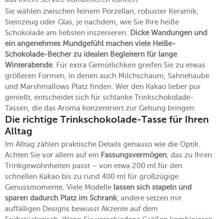
Sie wählen zwischen feinem Porzellan, robuster Keramik,
Steinzeug oder Glas, je nachdem, wie Sie Ihre heiße
Schokolade am liebsten inszenieren.
Dicke Wandungen und
ein angenehmes Mundgefühl machen viele Heiße-
Schokolade-Becher zu idealen Begleitern für lange
Winterabende
. Für extra Gemütlichkeit greifen Sie zu etwas
größeren Formen, in denen auch Milchschaum, Sahnehaube
und Marshmallows Platz finden. Wer den Kakao lieber pur
genießt, entscheidet sich für schlanke Trinkschokolade-
Tassen, die das Aroma konzentriert zur Geltung bringen.
Die richtige Trinkschokolade-Tasse für Ihren
Alltag
Im Alltag zählen praktische Details genauso wie die Optik.
Achten Sie vor allem auf ein
Fassungsvermögen
, das zu Ihren
Trinkgewohnheiten passt – von etwa 200 ml für den
schnellen Kakao bis zu rund 400 ml für großzügige
Genussmomente. Viele Modelle
lassen sich stapeln und
sparen dadurch Platz im Schrank
, andere setzen mit
auffälligen Designs bewusst Akzente auf dem