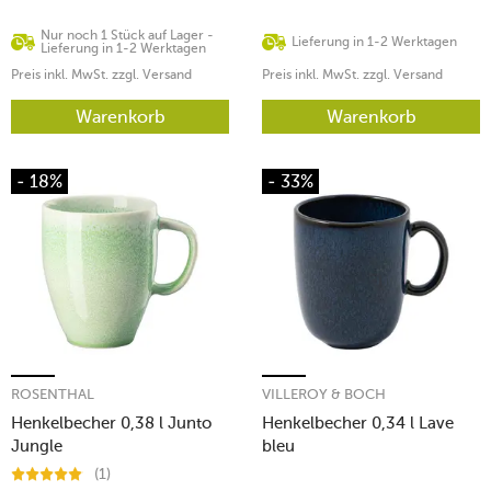
Nur noch 1 Stück auf Lager -
Lieferung in 1-2 Werktagen
Lieferung in 1-2 Werktagen
Preis inkl. MwSt. zzgl. Versand
Preis inkl. MwSt. zzgl. Versand
Warenkorb
Warenkorb
- 18%
- 33%
ROSENTHAL
VILLEROY & BOCH
Henkelbecher 0,38 l Junto
Henkelbecher 0,34 l Lave
Jungle
bleu
(1)