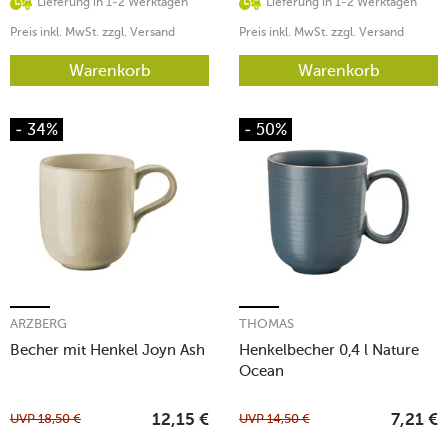
Lieferung in 1-2 Werktagen
Lieferung in 1-2 Werktagen
Preis inkl. MwSt. zzgl. Versand
Preis inkl. MwSt. zzgl. Versand
Warenkorb
Warenkorb
- 34%
- 50%
ARZBERG
THOMAS
Becher mit Henkel Joyn Ash
Henkelbecher 0,4 l Nature
Ocean
UVP
18,50
€
UVP
14,50
€
12,15
€
7,21
€