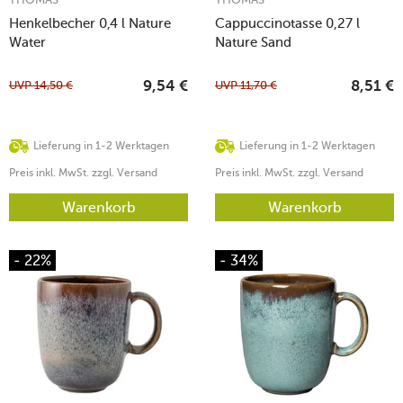
Henkelbecher 0,4 l Nature
Cappuccinotasse 0,27 l
Water
Nature Sand
UVP
14,50
€
UVP
11,70
€
9,54
€
8,51
€
Lieferung in 1-2 Werktagen
Lieferung in 1-2 Werktagen
Preis inkl. MwSt. zzgl. Versand
Preis inkl. MwSt. zzgl. Versand
Warenkorb
Warenkorb
- 22%
- 34%