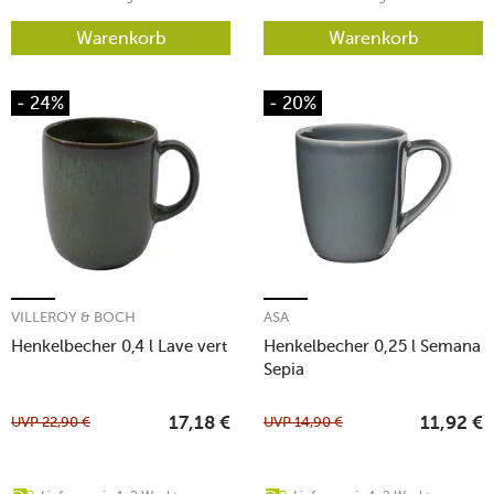
Warenkorb
Warenkorb
- 24%
- 20%
VILLEROY & BOCH
ASA
Henkelbecher 0,4 l Lave vert
Henkelbecher 0,25 l Semana
Sepia
UVP
22,90
€
UVP
14,90
€
17,18
€
11,92
€