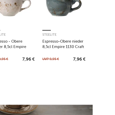
LITE
STEELITE
esso - Obere
Espresso-Obere nieder
er 8,5cl Empire
8,5cl Empire 1130 Craft
 Craft White
Blue
9,95
€
UVP
9,95
€
7,96
€
7,96
€