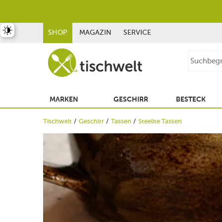
st umschalten
SHOP
MAGAZIN
SERVICE
MARKEN
GESCHIRR
BESTECK
Tischwelt
Geschirr
Tassen
Steelite Tassen