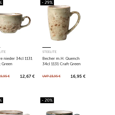
%
- 29%
LITE
STEELITE
e nieder 34cl 1131
Becher m.H. Quench
t Green
34cl 1131 Craft Green
19,95
€
UVP
23,95
€
12,67
€
16,95
€
%
- 20%