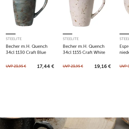
STEELITE
STEELITE
STEE
Becher m.H. Quench
Becher m.H. Quench
Espr
34cl 1130 Craft Blue
34cl 1155 Craft White
nied
1155
UVP
23,95
€
UVP
23,95
€
UVP
17,44
€
19,16
€