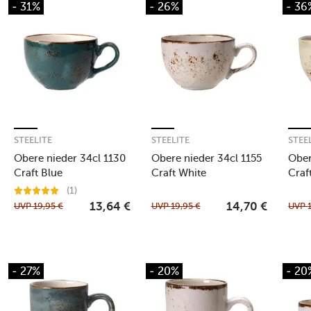
- 31%
- 26%
- 36
STEELITE
STEELITE
STEE
Obere nieder 34cl 1130
Obere nieder 34cl 1155
Ober
Craft Blue
Craft White
Craf
(1)
UVP
19,95
€
UVP
19,95
€
UVP
13,64
€
14,70
€
- 27%
- 20%
- 20