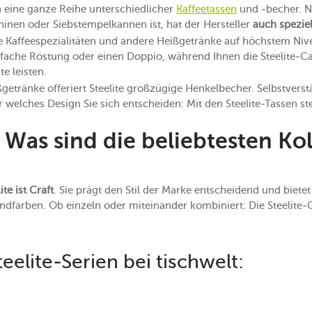
n eine ganze Reihe unterschiedlicher
Kaffeetassen
und -becher. N
chinen oder Siebstempelkannen ist, hat der Hersteller
auch spezie
he Kaffeespezialitäten und andere Heißgetränke auf höchstem Nive
infache Röstung oder einen Doppio, während Ihnen die Steelite-
e leisten.
etränke offeriert Steelite großzügige Henkelbecher. Selbstverst
r welches Design Sie sich entscheiden: Mit den Steelite-Tassen 
: Was sind die beliebtesten Ko
te ist Craft
. Sie prägt den Stil der Marke entscheidend und biete
endfarben. Ob einzeln oder miteinander kombiniert: Die Steelite
eelite-Serien bei tischwelt: