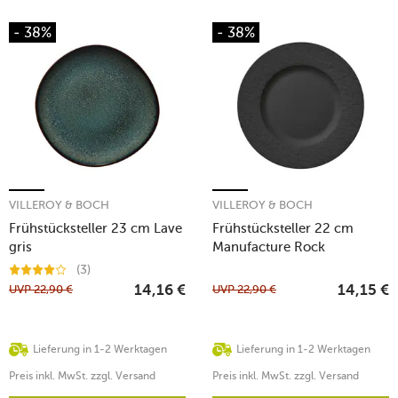
- 38%
- 38%
VILLEROY & BOCH
VILLEROY & BOCH
Frühstücksteller 23 cm Lave
Frühstücksteller 22 cm
gris
Manufacture Rock
(3)
UVP
22,90
€
UVP
22,90
€
14,16
€
14,15
€
Lieferung in 1-2 Werktagen
Lieferung in 1-2 Werktagen
Preis inkl. MwSt. zzgl. Versand
Preis inkl. MwSt. zzgl. Versand