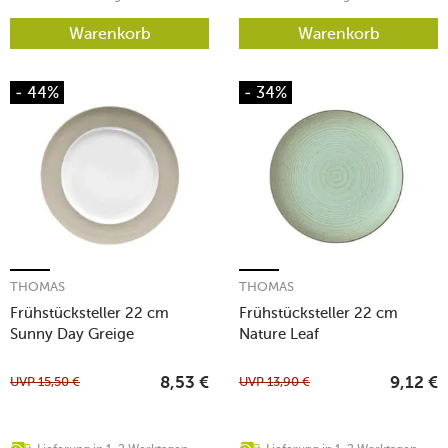
Warenkorb
Warenkorb
- 44%
- 34%
THOMAS
THOMAS
Frühstücksteller 22 cm
Frühstücksteller 22 cm
Sunny Day Greige
Nature Leaf
UVP
15,50
€
UVP
13,90
€
8,53
€
9,12
€