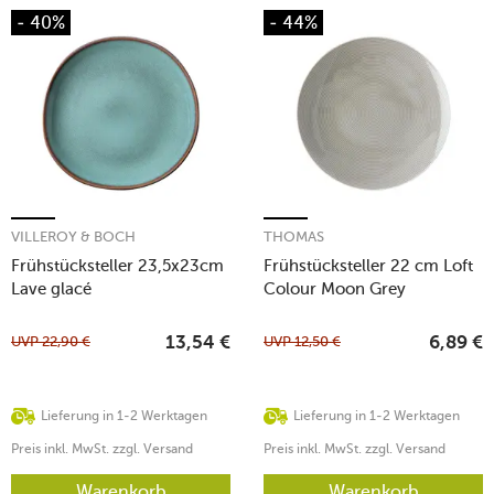
- 40%
- 44%
VILLEROY & BOCH
THOMAS
Frühstücksteller 23,5x23cm
Frühstücksteller 22 cm Loft
Lave glacé
Colour Moon Grey
UVP
22,90
€
UVP
12,50
€
13,54
€
6,89
€
Lieferung in 1-2 Werktagen
Lieferung in 1-2 Werktagen
Preis inkl. MwSt. zzgl. Versand
Preis inkl. MwSt. zzgl. Versand
Warenkorb
Warenkorb