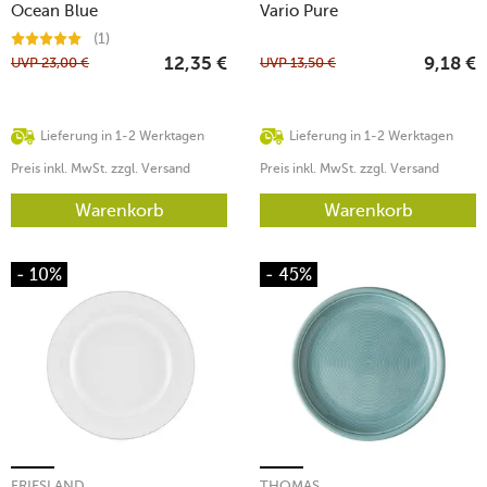
Ocean Blue
Vario Pure
(1)
UVP
23,00
€
UVP
13,50
€
12,35
€
9,18
€
Lieferung in 1-2 Werktagen
Lieferung in 1-2 Werktagen
Preis inkl. MwSt. zzgl. Versand
Preis inkl. MwSt. zzgl. Versand
Warenkorb
Warenkorb
- 10%
- 45%
FRIESLAND
THOMAS