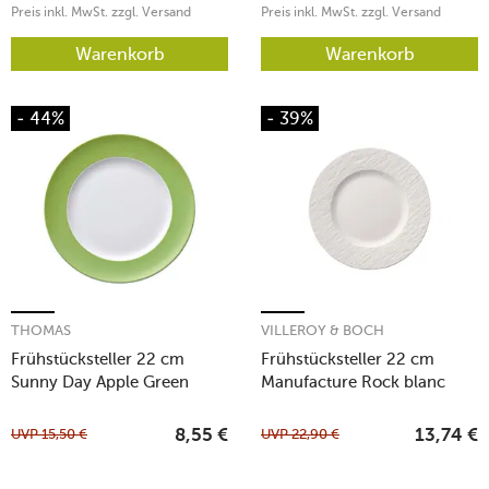
Preis inkl. MwSt. zzgl. Versand
Preis inkl. MwSt. zzgl. Versand
Warenkorb
Warenkorb
- 44%
- 39%
THOMAS
VILLEROY & BOCH
Frühstücksteller 22 cm
Frühstücksteller 22 cm
Sunny Day Apple Green
Manufacture Rock blanc
UVP
15,50
€
UVP
22,90
€
8,55
€
13,74
€