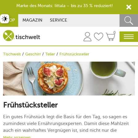
Marke des Monats: Iittala – bis zu 35 % reduziert!
st umschalten
SHOP
MAGAZIN
SERVICE
0
Tischwelt
Geschirr
Teller
Frühstücksteller
Frühstücksteller
Ein gutes Frühstück legt die Basis für den Tag, so sagen es
zumindest viele Ernährungsexperten. Damit diese Mahlzeit
auch ein wahrhaftes Vergnügen ist, sind nicht nur die
richtigen Speisen, sondern auch das passende Geschirr von
Mehr anzeigen