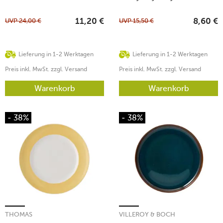
UVP
24,00
€
UVP
15,50
€
11,20
€
8,60
€
Lieferung in 1-2 Werktagen
Lieferung in 1-2 Werktagen
Preis inkl. MwSt. zzgl. Versand
Preis inkl. MwSt. zzgl. Versand
Warenkorb
Warenkorb
- 38%
- 38%
THOMAS
VILLEROY & BOCH