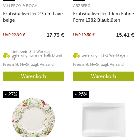
VILLEROY & BOCH
ARZBERG
Frühstücksteller 23 cm Lave
Frühstücksteller 19cm Fahne
beige
Form 1382 Blaublüten
UVP
22,90
€
UVP
19,50
€
17,73
€
15,41
€
Lieferzeit: 3-5 Werktage.
Lieferung nur innerhalb D und
Lieferung in 1-2 Werktagen
AT.
Preis inkl. MwSt. zzgl. Versand
Preis inkl. MwSt. zzgl. Versand
Warenkorb
Warenkorb
- 27%
- 25%