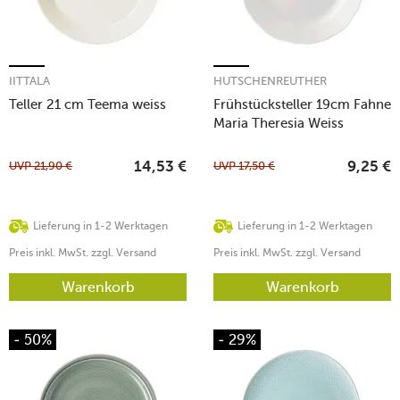
IITTALA
HUTSCHENREUTHER
Teller 21 cm Teema weiss
Frühstücksteller 19cm Fahne
Maria Theresia Weiss
UVP
21,90
€
UVP
17,50
€
14,53
€
9,25
€
Lieferung in 1-2 Werktagen
Lieferung in 1-2 Werktagen
Preis inkl. MwSt. zzgl. Versand
Preis inkl. MwSt. zzgl. Versand
Warenkorb
Warenkorb
- 50%
- 29%