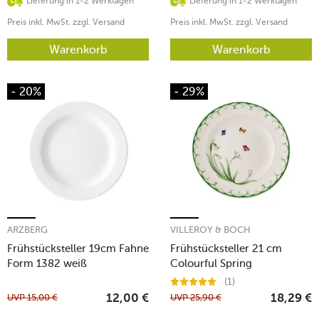
Lieferung in 1-2 Werktagen
Lieferung in 1-2 Werktagen
Preis inkl. MwSt. zzgl. Versand
Preis inkl. MwSt. zzgl. Versand
Warenkorb
Warenkorb
- 20%
- 29%
ARZBERG
VILLEROY & BOCH
Frühstücksteller 19cm Fahne
Frühstücksteller 21 cm
Form 1382 weiß
Colourful Spring
(1)
UVP
15,00
€
UVP
25,90
€
12,00
€
18,29
€