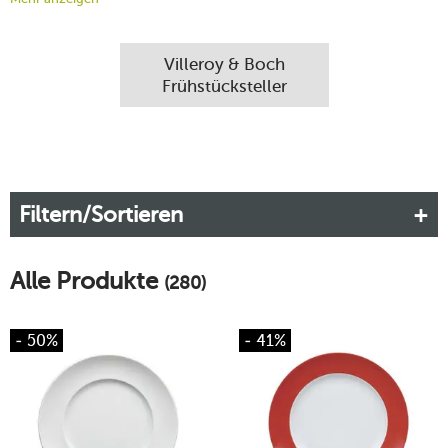
Bedeutung. Wir von Tischwelt haben hochwertige
Frühstücksteller
renommierter Hersteller wie Villeroy & Boch
oder Rosenthal in unserem Sortiment, die jede
Villeroy & Boch
Frühstückstafel gekonnt aufwerten.
Frühstücksteller
Mehr erfahren!
Filtern/Sortieren
Alle Produkte
(280)
- 50%
- 41%