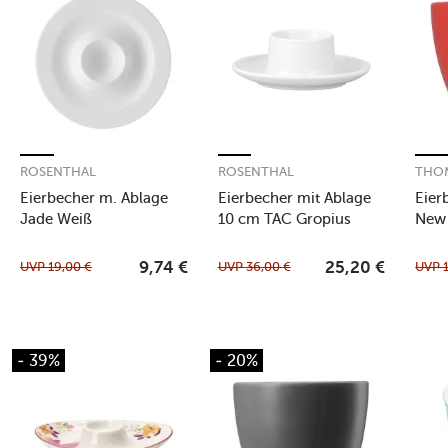
ROSENTHAL
ROSENTHAL
THO
Eierbecher m. Ablage
Eierbecher mit Ablage
Eier
Jade Weiß
10 cm TAC Gropius
New
Weiß
UVP
19,00
€
UVP
36,00
€
UVP
9,74
€
25,20
€
- 39%
- 20%