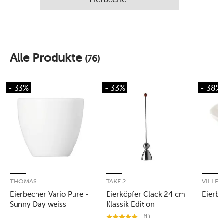
Alle Produkte
(76)
- 33%
- 33%
- 38
THOMAS
TAKE 2
VILL
Eierbecher Vario Pure -
Eierköpfer Clack 24 cm
Eier
Sunny Day weiss
Klassik Edition
Birnenholzkugel
(1)