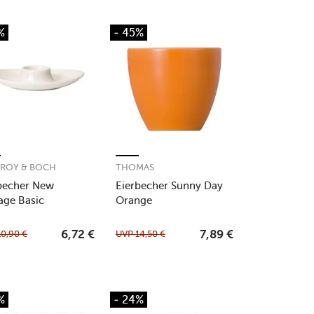
%
- 45%
EROY & BOCH
THOMAS
becher New
Eierbecher Sunny Day
age Basic
Orange
10,90
€
UVP
14,50
€
6,72
€
7,89
€
%
- 24%