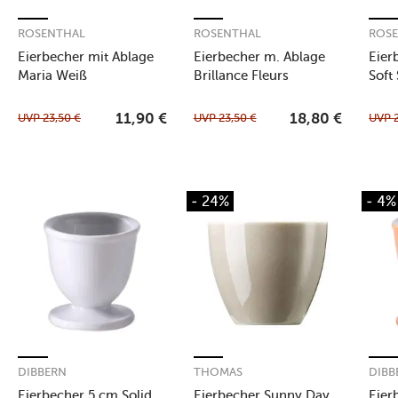
ROSENTHAL
ROSENTHAL
ROS
Eierbecher mit Ablage
Eierbecher m. Ablage
Eier
Maria Weiß
Brillance Fleurs
Soft 
Sauvages
UVP
23,50
€
UVP
23,50
€
UVP
11,90
€
18,80
€
- 24%
- 4%
DIBBERN
THOMAS
DIBB
Eierbecher 5 cm Solid
Eierbecher Sunny Day
Eier