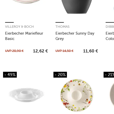
VILLEROY & BOCH
THOMAS
DIBB
Eierbecher Mariefleur
Eierbecher Sunny Day
Eier
Basic
Grey
Colo
UVP
20,90
€
UVP
14,50
€
12,62
€
11,60
€
- 49%
- 20%
- 21