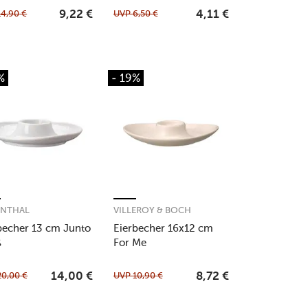
14,90
€
UVP
6,50
€
9,22
€
4,11
€
%
- 19%
ENTHAL
VILLEROY & BOCH
becher 13 cm Junto
Eierbecher 16x12 cm
ß
For Me
20,00
€
UVP
10,90
€
14,00
€
8,72
€