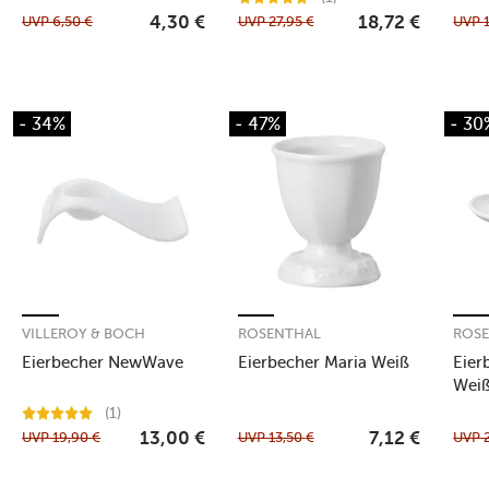
UVP
6,50
€
UVP
27,95
€
UVP
4,30
€
18,72
€
- 34%
- 47%
- 30
VILLEROY & BOCH
ROSENTHAL
ROS
Eierbecher NewWave
Eierbecher Maria Weiß
Eier
Wei
(1)
UVP
19,90
€
UVP
13,50
€
UVP
13,00
€
7,12
€