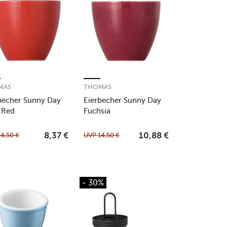
MAS
THOMAS
becher Sunny Day
Eierbecher Sunny Day
 Red
Fuchsia
14,50
€
UVP
14,50
€
8,37
€
10,88
€
- 30%