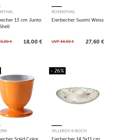
ENTHAL
ROSENTHAL
becher 13 cm Junto
Eierbecher Suomi Weiss
Shell
23,00
€
UVP
34,50
€
18,00
€
27,60
€
- 26%
ERN
VILLEROY & BOCH
becher Solid Color
Eierbecher 14,5x11 cm