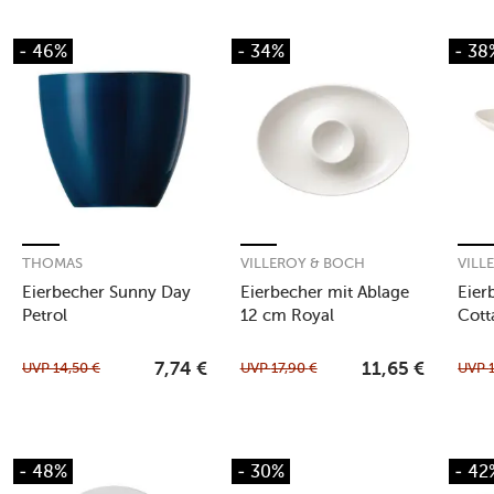
- 46%
- 34%
- 38
THOMAS
VILLEROY & BOCH
VILL
Eierbecher Sunny Day
Eierbecher mit Ablage
Eier
Petrol
12 cm Royal
Cott
UVP
14,50
€
UVP
17,90
€
UVP
7,74
€
11,65
€
- 48%
- 30%
- 42