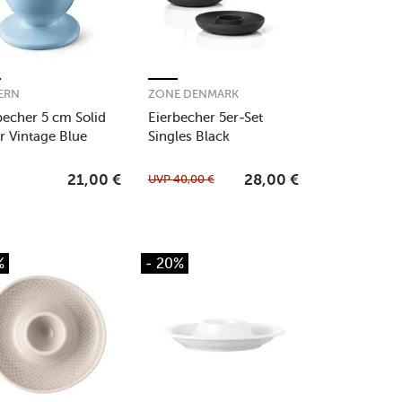
ERN
ZONE DENMARK
becher 5 cm Solid
Eierbecher 5er-Set
r Vintage Blue
Singles Black
UVP
40,00
€
21,00
€
28,00
€
%
- 20%