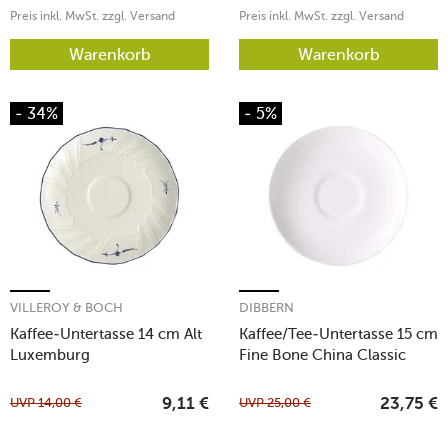
Preis inkl. MwSt. zzgl. Versand
Preis inkl. MwSt. zzgl. Versand
Warenkorb
Warenkorb
- 34%
- 5%
VILLEROY & BOCH
DIBBERN
Kaffee-Untertasse 14 cm Alt
Kaffee/Tee-Untertasse 15 cm
Luxemburg
Fine Bone China Classic
weiß
UVP
14,00
€
UVP
25,00
€
9,11
€
23,75
€