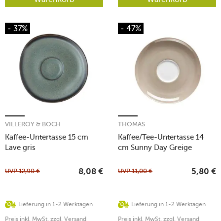
- 37%
- 47%
VILLEROY & BOCH
THOMAS
Kaffee-Untertasse 15 cm
Kaffee/Tee-Untertasse 14
Lave gris
cm Sunny Day Greige
UVP
12,90
€
UVP
11,00
€
8,08
€
5,80
€
Lieferung in 1-2 Werktagen
Lieferung in 1-2 Werktagen
Preis inkl. MwSt. zzgl. Versand
Preis inkl. MwSt. zzgl. Versand