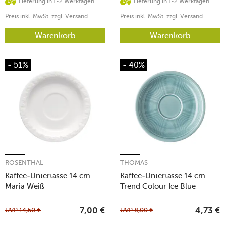
Lieferung in 1-2 Werktagen
Lieferung in 1-2 Werktagen
Preis inkl. MwSt. zzgl. Versand
Preis inkl. MwSt. zzgl. Versand
Warenkorb
Warenkorb
- 51%
- 40%
ROSENTHAL
THOMAS
Kaffee-Untertasse 14 cm
Kaffee-Untertasse 14 cm
Maria Weiß
Trend Colour Ice Blue
UVP
14,50
€
UVP
8,00
€
7,00
€
4,73
€