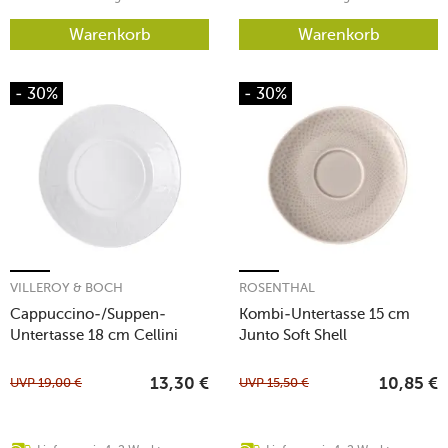
Warenkorb
Warenkorb
- 30%
- 30%
VILLEROY & BOCH
ROSENTHAL
Cappuccino-/Suppen-
Kombi-Untertasse 15 cm
Untertasse 18 cm Cellini
Junto Soft Shell
UVP
19,00
€
UVP
15,50
€
13,30
€
10,85
€