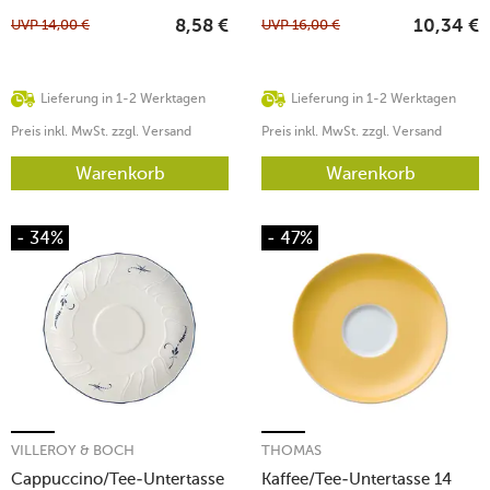
UVP
14,00
€
UVP
16,00
€
8,58
€
10,34
€
Lieferung in 1-2 Werktagen
Lieferung in 1-2 Werktagen
Preis inkl. MwSt. zzgl. Versand
Preis inkl. MwSt. zzgl. Versand
Warenkorb
Warenkorb
- 34%
- 47%
VILLEROY & BOCH
THOMAS
Cappuccino/Tee-Untertasse
Kaffee/Tee-Untertasse 14