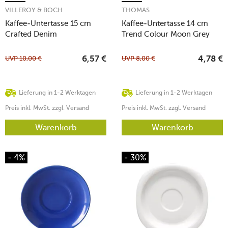
VILLEROY & BOCH
THOMAS
Kaffee-Untertasse 15 cm
Kaffee-Untertasse 14 cm
Crafted Denim
Trend Colour Moon Grey
UVP
10,00
€
UVP
8,00
€
6,57
€
4,78
€
Lieferung in 1-2 Werktagen
Lieferung in 1-2 Werktagen
Preis inkl. MwSt. zzgl. Versand
Preis inkl. MwSt. zzgl. Versand
Warenkorb
Warenkorb
- 4%
- 30%