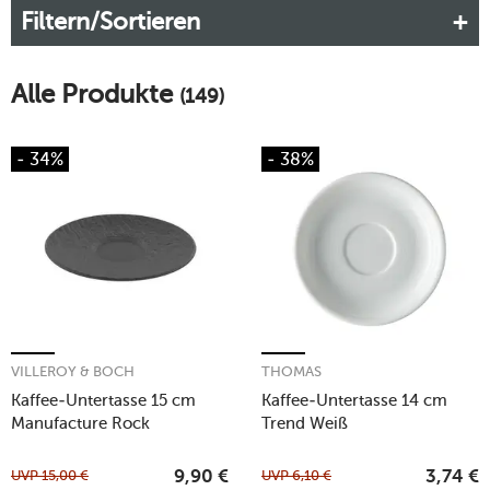
Filtern/Sortieren
manierlich, oder?
Mehr erfahren!
Alle Produkte
(149)
- 34%
- 38%
VILLEROY & BOCH
THOMAS
Kaffee-Untertasse 15 cm
Kaffee-Untertasse 14 cm
Manufacture Rock
Trend Weiß
UVP
15,00
€
UVP
6,10
€
9,90
€
3,74
€