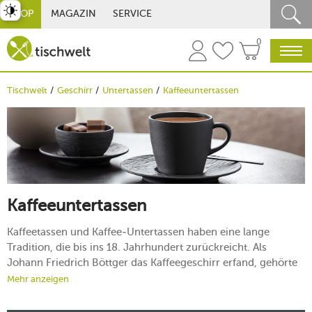
st umschalten
SHOP
MAGAZIN
SERVICE
0
Tischwelt
Geschirr
Untertassen
Kaffeeuntertassen
Kaffeeuntertassen
Kaffeetassen und Kaffee-Untertassen haben eine lange
Tradition, die bis ins 18. Jahrhundert zurückreicht. Als
Johann Friedrich Böttger das Kaffeegeschirr erfand, gehörte
zu einer Kaffeetasse mit Henkel auch eine Kaffee-Untertasse.
Mehr anzeigen
Das braune Gold wurde, weil sehr heiß serviert, auf die
Untertasse
gegossen und davon geschlürft. Nicht sehr