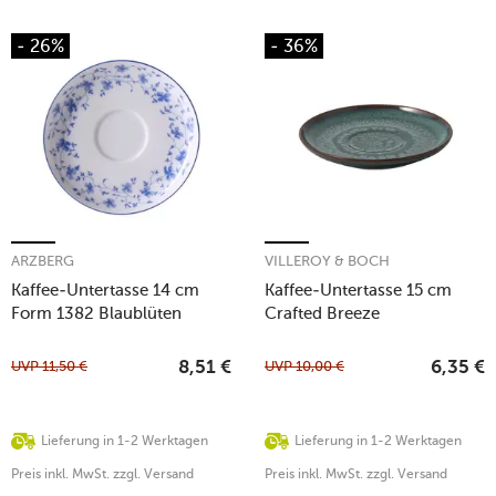
- 26%
- 36%
ARZBERG
VILLEROY & BOCH
Kaffee-Untertasse 14 cm
Kaffee-Untertasse 15 cm
Form 1382 Blaublüten
Crafted Breeze
UVP
11,50
€
UVP
10,00
€
8,51
€
6,35
€
Lieferung in 1-2 Werktagen
Lieferung in 1-2 Werktagen
Preis inkl. MwSt. zzgl. Versand
Preis inkl. MwSt. zzgl. Versand