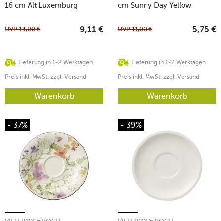
16 cm Alt Luxemburg
cm Sunny Day Yellow
UVP
14,00
€
UVP
11,00
€
9,11
€
5,75
€
Lieferung in 1-2 Werktagen
Lieferung in 1-2 Werktagen
Preis inkl. MwSt. zzgl. Versand
Preis inkl. MwSt. zzgl. Versand
Warenkorb
Warenkorb
- 37%
- 39%
VILLEROY & BOCH
VILLEROY & BOCH